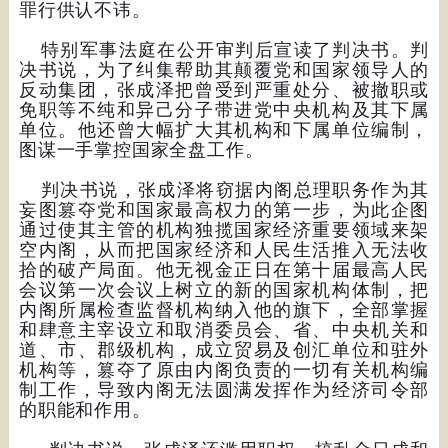
罪行供认不讳。
特别军事法庭在公开审判后宣读了判决书。判
决书说，为了纠集帮助其颠覆党和国家领导人的
反动集团，张成泽把曾受到严重处分、被撤职或
免职等不纯和异己分子带进党中央机构及其下属
单位。他还曾大幅扩大其机构和下属单位编制，
图谋一手掌控国家全盘工作。
判决书说，张成泽将窃据内阁总理职务作为其
妄图篡夺党和国家最高权力的第一步，为此企图
通过使其主管的机构独揽国家经济重要领域来架
空内阁，从而把国家经济和人民生活推入无法收
拾的破产局面。他无视金正日在第十届最高人民
会议第一次会议上树立的新的国家机构体制，把
内阁所属检查监督机构纳入他的旗下，全部掌握
和肆意主宰设立和取消委员会、省、中央机关和
道、市、郡级机构，成立贸易及创汇单位和驻外
机构等，篡夺了原由内阁负责的一切有关机构编
制工作，导致内阁无法圆满发挥作为经济司令部
的职能和作用。