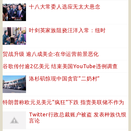
十八大常委人选应无太大悬念
叶剑英家族阻挠汪洋入常：纽时
贸战升级 逾八成美企:在华运营前景恶化
谷歌传付逾2亿美元 结束美国YouTube违例调查
洛杉矶惊现中国贪官“二奶村”
特朗普称欧元兑美元“疯狂”下跌 指责美联储不作为
Twitter行政总裁账户被盗 发表种族仇恨
言论