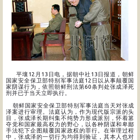
平壤12月13日电，据朝中社13日报道，朝鲜
国家安全保卫部特别军事法庭12日以从事颠覆国
家阴谋行为，依照朝鲜刑法第60条判处张成泽死
刑并已于当天立即执行。
朝鲜国家安全保卫部特别军事法庭当天对张成
泽案进行审理。法庭认为，作为现代版宗派的头
目，张成泽长期纠集不纯势力形成派别，怀着篡
夺党和国家最高权力的野心，以各种阴谋和卑鄙
手法犯下企图颠覆国家政权的罪行。在审理过程
中，张成泽的一切行为均得到验证，其本人也对