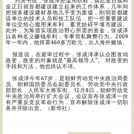
判决书说，张成泽还滥用职权，搞乱金日成和
金正日就首都建设建立起来的工作体系，几年间
把很多建设建材基地几乎变为废墟，削弱首都建
设单位的技术人员和技工队伍，把一些重要建设
单位交给心腹用来牟利，蓄意妨碍平壤市建设。
此外，为筹措实现政治野心所需的资金，张成泽
以各种名义赚钱牟利，专事营私舞弊行为。2009
年一年内，他挥霍460多万欧元，出入海外赌场。
报道说，在庭审过程中，张成泽承认企图发动
政变，政变的对象就是“最高领导人”。 对政变的
手段和方法，他也供认不讳。
张成泽今年67岁，是朝鲜劳动党中央政治局委
员、朝鲜国防委员会副委员长、劳动党中央行政
部部长，人民军大将军衔。12月8日，朝鲜劳动党
中央政治局举行扩大会议，会议宣布张成泽一伙
有严重反党反革命行为，宣布解除张成泽一切职
务并开除出党。（新华社）