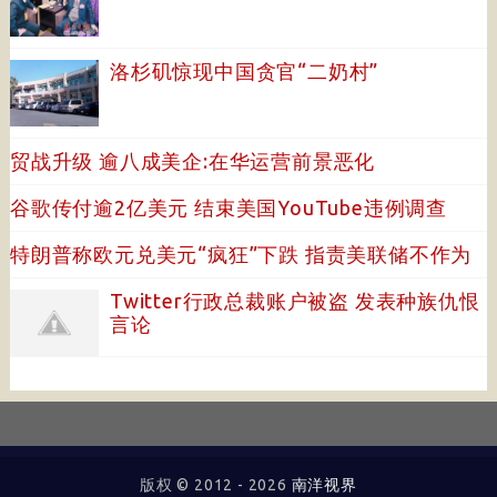
洛杉矶惊现中国贪官“二奶村”
贸战升级 逾八成美企:在华运营前景恶化
谷歌传付逾2亿美元 结束美国YouTube违例调查
特朗普称欧元兑美元“疯狂”下跌 指责美联储不作为
Twitter行政总裁账户被盗 发表种族仇恨
言论
版权 © 2012 -
2026
南洋视界