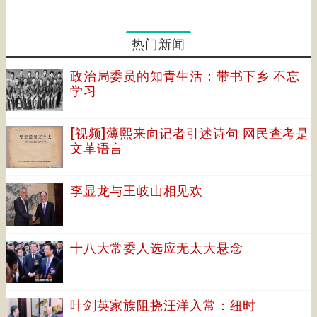
热门新闻
政治局委员的知青生活：带书下乡 不忘
学习
[视频]薄熙来向记者引述诗句 网民查考是
文革语言
李显龙与王岐山相见欢
十八大常委人选应无太大悬念
叶剑英家族阻挠汪洋入常：纽时