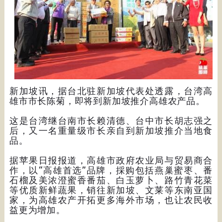
新加坡讯，据台北驻新加坡代表处透露，台湾高
雄市市长陈菊，即将到新加坡推介高雄农产品。
这是台湾继台南市长赖清德、台中市长胡志强之
后，又一名重量级市长亲自到新加坡推介当地食
品。
据苹果日报报道，高雄市政府农业局与贸易商合
作，以“高雄首选”品牌，採购包括燕巢蜜枣、番
石榴及美浓澄蜜香番茄、白玉萝卜、路竹青花菜
等优质新鲜蔬果，销往新加坡、文莱等东南亚国
家，为高雄农产开拓更多海外市场，也让农民收
益更为增加。