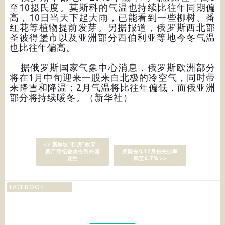
至10摄氏度。莫斯科的气温也持续比往年同期偏
高，10日当天下起大雨，已能看到一些柳树、番
红花等植物提前发芽。另据报道，俄罗斯西北部
圣彼得堡市以及亚洲部分西伯利亚等地今冬气温
也比往年偏高。
据俄罗斯国家气象中心消息，俄罗斯欧洲部分
将在1月中旬迎来一股来自北极的冷空气，同时带
来降雪和降温；2月气温将比往年偏低，而俄亚洲
部分将持续暖冬。（新华社）
<< 新加坡“打房”效应：
房产经纪被劝告到外国
美国去年12月份失业率
谋生
降至6.7% >>
FACEBOOK