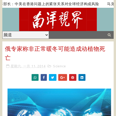
本部长：中美在香港问题上的紧张关系对全球经济构成风险
马克龙
俄专家称非正常暖冬可能造成动植物死
亡
星期六, 一月 11, 2014
Science