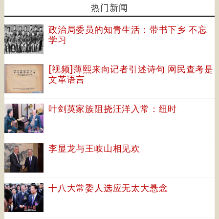
热门新闻
政治局委员的知青生活：带书下乡 不忘
学习
[视频]薄熙来向记者引述诗句 网民查考是
文革语言
叶剑英家族阻挠汪洋入常：纽时
李显龙与王岐山相见欢
十八大常委人选应无太大悬念