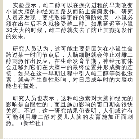
实验显示，雌二醇可以在疾病进程的早期改变
小鼠大脑的神经元回路从而防止癫痫发作。研究
人员还发现，要想取得更好的预防效果，小鼠必
须在出生后不久就接受雌二醇。如果延迟至小鼠
30天大的时候，雌二醇就失去了防止其癫痫发作
的效果。
研究人员认为，这可能主要是因为在小鼠生命
跨过某一时间节点后，大脑细胞就会停止对雌二
醇刺激作出反应。在生命发育早期，神经元前体
会迁移到它们在大脑中的最终位置并形成新的连
接，如果在这一早期过程中引入雌二醇等类似激
素，就会产生良性影响，对日后成年时的大脑功
能也有益处。
研究人员也表示，这种雌激素对大脑神经元的
影响是自限性的，而且施加影响的窗口期会很快
关闭。不过，这一研究结果仍表明，人们或许有
可能利用雌二醇对婴儿大脑的发育施加正面刺
激。（新华社）