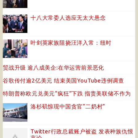
十八大常委人选应无太大悬念
叶剑英家族阻挠汪洋入常：纽时
贸战升级 逾八成美企:在华运营前景恶化
谷歌传付逾2亿美元 结束美国YouTube违例调查
特朗普称欧元兑美元“疯狂”下跌 指责美联储不作为
洛杉矶惊现中国贪官“二奶村”
Twitter行政总裁账户被盗 发表种族仇恨
言论