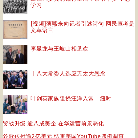
学习
[视频]薄熙来向记者引述诗句 网民查考是
文革语言
李显龙与王岐山相见欢
十八大常委人选应无太大悬念
叶剑英家族阻挠汪洋入常：纽时
贸战升级 逾八成美企:在华运营前景恶化
谷歌传付逾2亿美元 结束美国YouTube违例调查