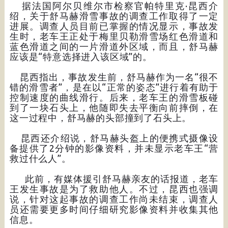
据法国阿尔贝维尔市检察官帕特里克·昆西介
绍，关于舒马赫滑雪事故的调查工作取得了一定
进展。调查人员目前已掌握的情况显示，事故发
生时，老车王正处于梅里贝勒滑雪场红色滑道和
蓝色滑道之间的一片滑道外区域，而且，舒马赫
应该是“特意选择进入该区域”的。
昆西指出，事故发生前，舒马赫作为一名“很不
错的滑雪者”，是在以“正常的姿态”进行着有助于
控制速度的曲线滑行。后来，老车王的滑雪板碰
到了一块石头上，他随即失去平衡向前摔倒，在
这一过程中，舒马赫的头部撞到了石头上。
昆西还介绍说，舒马赫头盔上的便携式摄像设
备提供了2分钟的影像资料，并未显示老车王“营
救过什么人”。
此前，有媒体援引舒马赫亲友的话报道，老车
王发生事故是为了救助他人。不过，昆西也强调
说，针对这起事故的调查工作尚未结束，调查人
员还需要更多时间仔细研究影像资料并收集其他
信息。