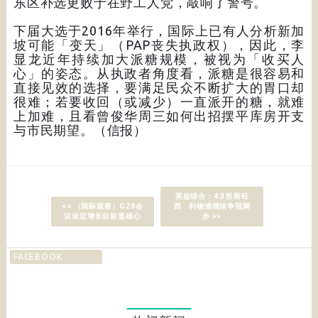
东区补选更败于在野工人党，敲响了警号。
下届大选于2016年举行，国际上已有人分析新加
坡可能「变天」（PAP丧失执政权），因此，李
显龙近年持续加大派糖规模，被视为「收买人
心」的姿态。从执政者角度看，派糖是很容易和
直接见效的选择，要满足民众不断扩大的胃口却
很难；若要收回（或减少）一直派开的糖，就难
上加难，且看曾俊华周三如何出招摆平库房开支
与市民期望。（信报）
英超综合：4:3胜斯旺
<< （国际观察）G20会
西 利物浦继续争冠脚
议设定增长目标显雄心
步 >>
FACEBOOK