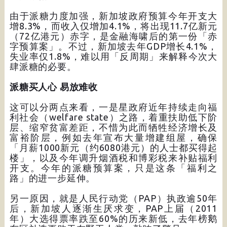
由于派糖力度加强，新加坡政府预算今年开支大
增8.3%，而收入仅增加4.1%，将出现11.7亿新元
（72亿港元）赤字，是金融海啸后的第一份「赤
字预算案」。不过，新加坡去年GDP增长4.1%，
失业率仅1.8%，难以用「反周期」来解释今次大
肆派糖的必要。
派糖买人心 易放难收
这可以分两点来看，一是星政府近年持续走向福
利社会（welfare state）之路，着重扶助低下阶
层、缩窄贫富差距，不惜为此而牺牲经济增长及
富裕阶层，例如去年宣布大量增建组屋，确保
「月薪1000新元（约6080港元）的人士都买得起
楼」，以及今年调升烟酒税和博彩税来补贴福利
开支。今年的派糖预算案，只是这条「福利之
路」的进一步延伸。
另一原因，就是人民行动党（PAP）执政逾50年
后，新加坡人逐渐生厌求变，PAP上届（2011
年）大选得票率跌至60%的历来新低，去年榜鹅