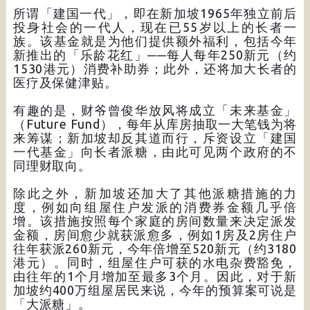
所谓「建国一代」，即在新加坡1965年独立前后
投身社会的一代人，现在已55岁以上的长者一
族。该基金就是为他们提供额外福利，包括今年
新推出的「乐龄花红」──每人每年250新元（约
1530港元）消费补助券；此外，还将加大长者的
医疗及保健津贴。
有趣的是，财爷曾俊华放风将成立「未来基金」
（Future Fund），每年从库房抽取一大笔钱为将
来筹谋；新加坡却反其道而行，斥资设立「建国
一代基金」向长者派糖，由此可见两个政府的不
同理财取向。
除此之外，新加坡还加大了其他派糖措施的力
度，例如向组屋住户发派的消费券金额几乎倍
增。该措施按照每个家庭的房间数量来决定派发
金额，房间愈少就获派愈多，例如1房及2房住户
往年获派260新元，今年倍增至520新元（约3180
港元）。同时，组屋住户可获的水电杂费豁免，
由往年的1个月增加至最多3个月。因此，对于新
加坡约400万组屋居民来说，今年的预算案可说是
「大派糖」。