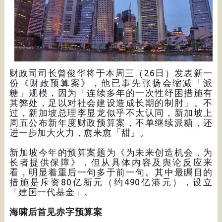
财政司司长曾俊华将于本周三（26日）发表新一
份《财政预算案》，他已事先张扬会缩减「派
糖」规模，因为「连续多年的一次性纾困措施有
其弊处，足以对社会建设造成长期的制肘」。不
过，新加坡总理李显龙似乎不太认同，新加坡上
周五公布新年度财政预算案，不单继续派糖，还
进一步加大火力，愈来愈「甜」。
新加坡今年的预算案题为《为未来创造机会，为
长者提供保障》，但从具体内容及舆论反应来
看，明显着重后一句多于前一句。其中最瞩目的
措施是斥资80亿新元（约490亿港元），设立
「建国一代基金」。
海啸后首见赤字预算案