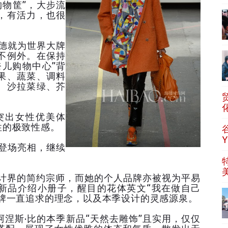
物筐”，大步流
，有活力，也很
德就为世界大牌
不例外。在保持
儿购物中心”背
果、蔬菜、调料
、沙拉菜绿、芥
突出女性优美体
性的极致性感。
登场亮相，继续
计界的简约宗师，而她的个人品牌亦被视为平易
新品介绍小册子，醒目的花体英文“我在做自己
品牌一直追求的理念，以及本季设计的灵感源泉。
涅斯·比的本季新品“天然去雕饰”且实用，仅仅