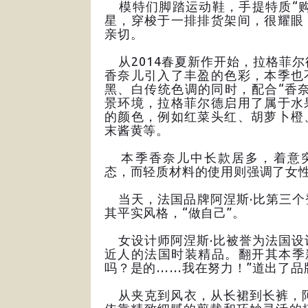
模特们脚踏运动鞋，手提特质“购
星，穿梭于一排排货架间，很耀眼
亲切。
从2014春夏新作开始，拉格菲尔
香奈儿引入了丰盈的色彩，本季也
黑、白传统色调的同时，配合“香奈
景环境，拉格菲尔德启用了属于水
的颜色，例如红菜头红、胡萝卜橙
末酱黄等。
本季香奈儿中长款居多，着意
态，而轻质材料的使用则强调了女
当天，法国品牌阿涅斯·比第三个
其平实风格，“做自己”。
女设计师阿涅斯·比被誉为法国设
近人的法国时装精品。翻开其本季
吗？是的……我在努力！”道出了
从夹克到风衣，从长裙到长裤，阿