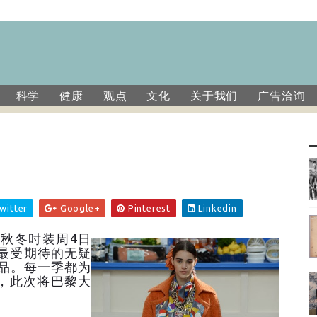
科学
健康
观点
文化
关于我们
广告洽询
witter
Google+
Pinterest
Linkedin
黎秋冬时装周4日
最受期待的无疑
品。每一季都为
，此次将巴黎大