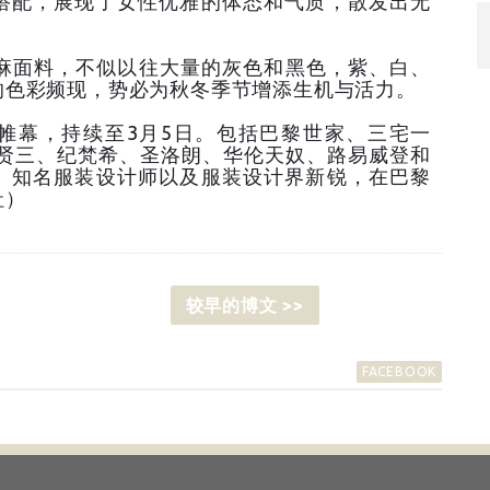
搭配，展现了女性优雅的体态和气质，散发出无
面料，不似以往大量的灰色和黑色，紫、白、
的色彩频现，势必为秋冬季节增添生机与活力。
帷幕，持续至3月5日。包括巴黎世家、三宅一
田贤三、纪梵希、圣洛朗、华伦天奴、路易威登和
、知名服装设计师以及服装设计界新锐，在巴黎
社）
较早的博文 >>
FACEBOOK