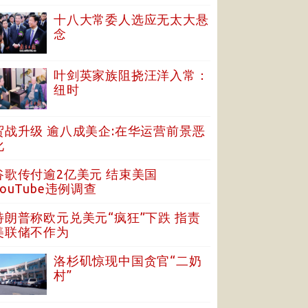
十八大常委人选应无太大悬
念
叶剑英家族阻挠汪洋入常：
纽时
贸战升级 逾八成美企:在华运营前景恶
化
谷歌传付逾2亿美元 结束美国
YouTube违例调查
特朗普称欧元兑美元“疯狂”下跌 指责
美联储不作为
洛杉矶惊现中国贪官“二奶
村”