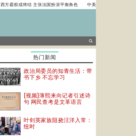
方霸权或终结 主张法国扮演平衡角色
中美两国新一轮关税措施生
热门新闻
政治局委员的知青生活：带
书下乡 不忘学习
[视频]薄熙来向记者引述诗
句 网民查考是文革语言
叶剑英家族阻挠汪洋入常：
纽时