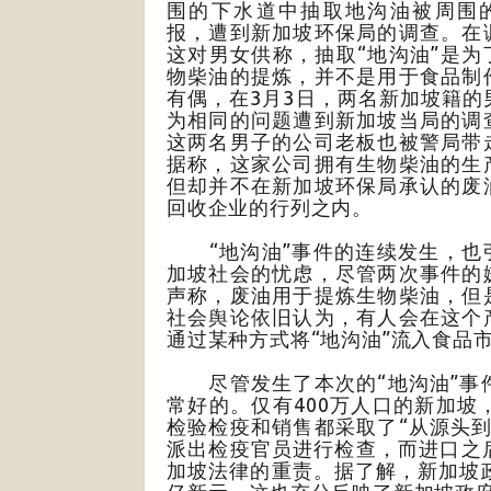
围的下水道中抽取地沟油被周围
报，遭到新加坡环保局的调查。在
这对男女供称，抽取“地沟油”是为
物柴油的提炼，并不是用于食品制
有偶，在3月3日，两名新加坡籍的
为相同的问题遭到新加坡当局的调
这两名男子的公司老板也被警局带
据称，这家公司拥有生物柴油的生
但却并不在新加坡环保局承认的废
回收企业的行列之内。
“地沟油”事件的连续发生，也
加坡社会的忧虑，尽管两次事件的
声称，废油用于提炼生物柴油，但
社会舆论依旧认为，有人会在这个
通过某种方式将“地沟油”流入食品
尽管发生了本次的“地沟油”事件
常好的。仅有400万人口的新加坡
检验检疫和销售都采取了“从源头
派出检疫官员进行检查，而进口之
加坡法律的重责。据了解，新加坡