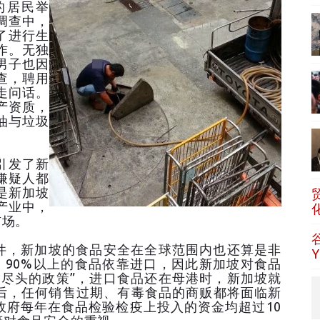
的居民举
调查中，
了进行生
作。无独
男子也因
查，聘用
走问话。
产资质，
油与垃圾
引发了新
嫌疑人都
是新加坡
产业中，
市场。
，新加坡的食品安全在全球范围内也还算是非
，90%以上的食品依靠进口，因此新加坡对食品
到尽头的政策”，进口食品还在母港时，新加坡就
后，任何销售过期、有毒食品的商贩都将面临新
政府每年在食品检验检疫上投入的资金均超过10