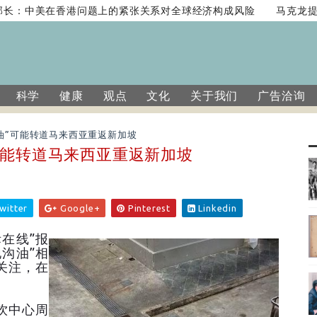
：中美在香港问题上的紧张关系对全球经济构成风险
马克龙提西
科学
健康
观点
文化
关于我们
广告洽询
油”可能转道马来西亚重返新加坡
可能转道马来西亚重返新加坡
witter
Google+
Pinterest
Linkedin
在线”报
沟油”相
关注，在
饮中心周