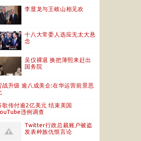
李显龙与王岐山相见欢
十八大常委人选应无太大悬
念
吴仪裸退 换把薄熙来赶出
国务院
贸战升级 逾八成美企:在华运营前景恶
化
谷歌传付逾2亿美元 结束美国
YouTube违例调查
Twitter行政总裁账户被盗
发表种族仇恨言论