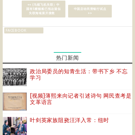
<< (马航飞机失联）中
国有5艘舰船已抵达疑似
中国启动民营银行试点
失联海域展开搜救
>>
FACEBOOK
热门新闻
政治局委员的知青生活：带书下乡 不忘
学习
[视频]薄熙来向记者引述诗句 网民查考是
文革语言
叶剑英家族阻挠汪洋入常：纽时