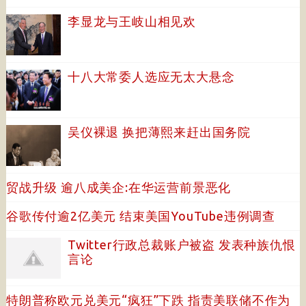
李显龙与王岐山相见欢
十八大常委人选应无太大悬念
吴仪裸退 换把薄熙来赶出国务院
贸战升级 逾八成美企:在华运营前景恶化
谷歌传付逾2亿美元 结束美国YouTube违例调查
Twitter行政总裁账户被盗 发表种族仇恨
言论
特朗普称欧元兑美元“疯狂”下跌 指责美联储不作为