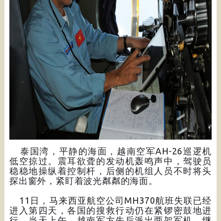
泰国湾，平静的海面，越南空军AH-26巡逻机
低空掠过。震耳欲聋的发动机轰鸣声中，驾驶员
稳稳地操纵着控制杆，后侧的机组人员不时将头
探出窗外，紧盯着波光粼粼的海面。
11日，马来西亚航空公司MH370航班失联已经
进入第四天，各国的搜救行动仍在紧锣密鼓地进
行。当天上午，越南军方先后派出两架军机，继