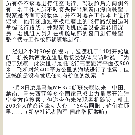
员有条不紊地进行低空飞行。驾驶舱后方两侧各
有一名工作人员不时将头探出舷窗向海面眺望，
观察是否有可疑物体，并不时地在工作本上进行
记录，他们还通过平板电脑上的飞行路线图适时
掌握飞行路线，并观察飞机仪器设备运转情况。
另一名机组人员则在机舱尾部的窗口进行眺望。
整个搜寻工作按部就班地进行。
经过2小时30分的搜寻，巡逻机于11时开始返
航。机长武德龙在返航后接受媒体采访时说：“为
便于观察，此次搜寻最低飞行高度距海平面仅500
米。飞机对约400平方公里的海域进行了搜索，但
遗憾的是没有发现任何有价值的线索。”
3月8日凌晨马航MH370航班失联以来，中国、
越南、马来西亚等多个国家已派出力量展开海陆
空全方位搜索，但迄今仍未发现客机踪迹，机上
200余人的命运牵动人心。154名同胞，你们在哪
里……（新华社记者陶军 闫建华 阮黎暄）