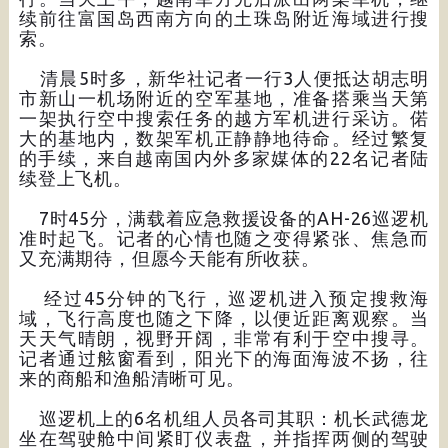
续前往富国岛西南方向的土珠岛附近海域进行搜
索。
清晨5时多，新华社记者一行3人便抵达胡志明
市新山一机场附近的空军基地，准备搭乘当天第
一架执行空中搜索任务的越方军机进行采访。偌
大的基地内，数架军机正静静地待命。经过繁复
的手续，来自越南国内外多家媒体的22名记者陆
续登上飞机。
7时45分，满载着应急救援设备的AH-26巡逻机
准时起飞。记者的心情也随之变得紧张、焦急而
又充满期待，但愿今天能有所收获。
经过45分钟的飞行，巡逻机进入预定搜救海
域，飞行高度也随之下降，以便近距离观察。当
天天气晴朗，视野开阔，非常有利于空中搜寻。
记者通过舷窗看到，阳光下的海面海波不扬，往
来的商船和渔船清晰可见。
巡逻机上的6名机组人员各司其职：机长武德龙
坐在驾驶舱中间紧盯仪表盘，并指挥两侧的驾驶