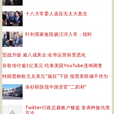
十八大常委人选应无太大悬念
叶剑英家族阻挠汪洋入常：纽时
贸战升级 逾八成美企:在华运营前景恶化
谷歌传付逾2亿美元 结束美国YouTube违例调查
特朗普称欧元兑美元“疯狂”下跌 指责美联储不作为
洛杉矶惊现中国贪官“二奶村”
Twitter行政总裁账户被盗 发表种族仇恨
言论