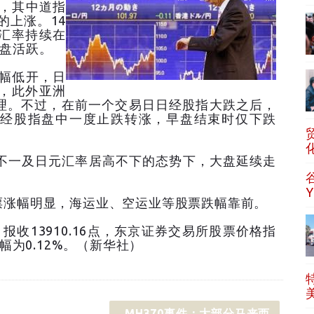
，其中道指
的上涨。14
汇率持续在
卖盘活跃。
幅低开，日
，此外亚洲
理。不过，在前一个交易日日经股指大跌之后，
经股指盘中一度止跌转涨，早盘结束时仅下跌
一及日元汇率居高不下的态势下，大盘延续走
涨幅明显，海运业、空运业等股票跌幅靠前。
报收13910.16点，东京证券交易所股票价格指
跌幅为0.12%。（新华社）
MH370事件：大部分马来西