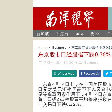
新加坡
中港台
国际
财经
IT
Home
Business
东京股市日经股指下跌0.3
东京股市日经股指下跌0.36%
星期一, 四月 14, 2014
Business
WhatsApp
Facebook
T
东京4月14日电，在上周美国股
日元对美元汇率居高不下以及逢低
显等多重因素作用下，4月14日东
着，日经225种股票平均价格指数
一交易日下跌0.36%。