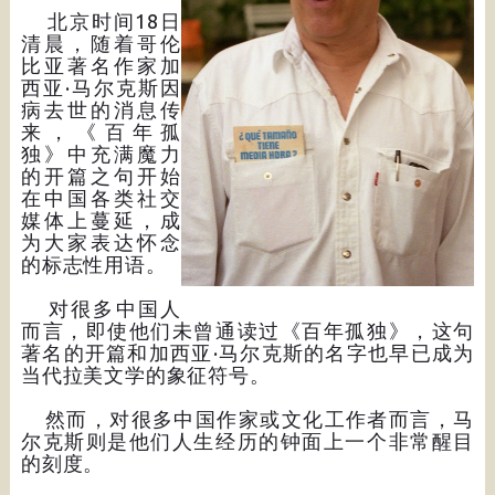
北京时间18日
清晨，随着哥伦
比亚著名作家加
西亚·马尔克斯因
病去世的消息传
来，《百年孤
独》中充满魔力
的开篇之句开始
在中国各类社交
媒体上蔓延，成
为大家表达怀念
的标志性用语。
对很多中国人
而言，即使他们未曾通读过《百年孤独》，这句
著名的开篇和加西亚·马尔克斯的名字也早已成为
当代拉美文学的象征符号。
然而，对很多中国作家或文化工作者而言，马
尔克斯则是他们人生经历的钟面上一个非常醒目
的刻度。