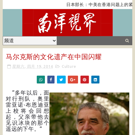
日本部长：中美在香港问题上的紧张关
马尔克斯的文化遗产在中国闪耀
星期六, 四月 19, 2014
Culture
“多年以后，面
对行刑队，奥里
雷亚诺·布恩迪亚
上校将会回想
起，父亲带他去
见识冰块的那个
遥远的下午。”