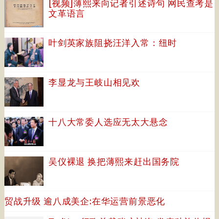
[视频]薄熙来向记者引述诗句 网民查考是
文革语言
叶剑英家族阻挠汪洋入常：纽时
李显龙与王岐山相见欢
十八大常委人选应无太大悬念
吴仪裸退 换把薄熙来赶出国务院
贸战升级 逾八成美企:在华运营前景恶化