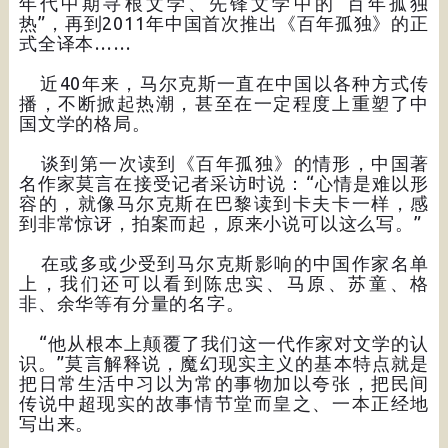
年代中期寻根文学、先锋文学中的“百年孤独
热”，再到2011年中国首次推出《百年孤独》的正
式全译本……
近40年来，马尔克斯一直在中国以各种方式传
播，不断掀起热潮，甚至在一定程度上重塑了中
国文学的格局。
谈到第一次读到《百年孤独》的情形，中国著
名作家莫言在接受记者采访时说：“心情是难以形
容的，就像马尔克斯在巴黎读到卡夫卡一样，感
到非常惊讶，拍案而起，原来小说可以这么写。”
在或多或少受到马尔克斯影响的中国作家名单
上，我们还可以看到陈忠实、马原、苏童、格
非、余华等有分量的名字。
“他从根本上颠覆了我们这一代作家对文学的认
识。”莫言解释说，魔幻现实主义的基本特点就是
把日常生活中习以为常的事物加以夸张，把民间
传说中超现实的故事情节堂而皇之、一本正经地
写出来。