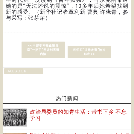
她的是“无法述说的震惊”，10多年后她希望找到
新的感受。（新华社记者章利新 曹典 许晓青，参
与采写：张芽芽）
<< 中纪委密集邀请反
腐“一把手”网谈利害曝
科学家“以毒攻毒”治抑
内情
郁症 >>
FACEBOOK
热门新闻
政治局委员的知青生活：带书下乡 不忘
学习