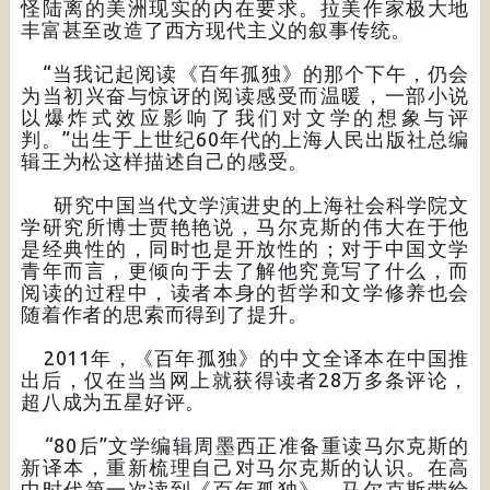
怪陆离的美洲现实的内在要求。拉美作家极大地
丰富甚至改造了西方现代主义的叙事传统。
“当我记起阅读《百年孤独》的那个下午，仍会
为当初兴奋与惊讶的阅读感受而温暖，一部小说
以爆炸式效应影响了我们对文学的想象与评
判。”出生于上世纪60年代的上海人民出版社总编
辑王为松这样描述自己的感受。
研究中国当代文学演进史的上海社会科学院文
学研究所博士贾艳艳说，马尔克斯的伟大在于他
是经典性的，同时也是开放性的；对于中国文学
青年而言，更倾向于去了解他究竟写了什么，而
阅读的过程中，读者本身的哲学和文学修养也会
随着作者的思索而得到了提升。
2011年，《百年孤独》的中文全译本在中国推
出后，仅在当当网上就获得读者28万多条评论，
超八成为五星好评。
“80后”文学编辑周墨西正准备重读马尔克斯的
新译本，重新梳理自己对马尔克斯的认识。在高
中时代第一次读到《百年孤独》，马尔克斯带给