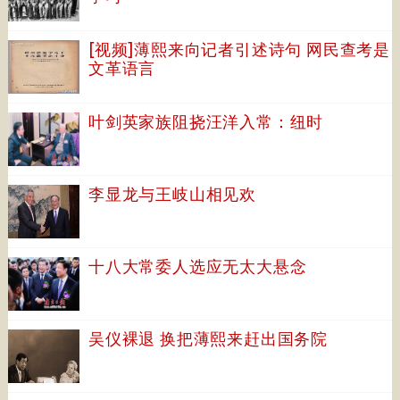
[视频]薄熙来向记者引述诗句 网民查考是
文革语言
叶剑英家族阻挠汪洋入常：纽时
李显龙与王岐山相见欢
十八大常委人选应无太大悬念
吴仪裸退 换把薄熙来赶出国务院