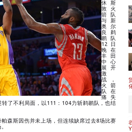
休斯
敦火
箭队
与新
奥尔
良鹈
鹕队
12日
晚在
丰田
中心
展开
激
战，
火箭
队在
痛失
转了不利局面，以111：104力斩鹈鹕队，也结
帕森斯因伤并未上场，但连续缺席过去8场比赛
场。