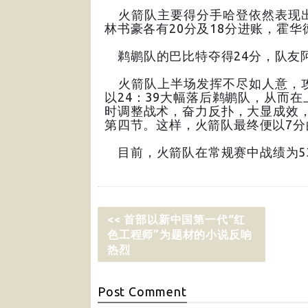
火箭队主要得分手哈登依然表现出
林书豪各有20分及18分进账，霍华
鹈鹕队的巴比特夺得24分，队友阿
火箭队上半场发挥不尽如人意，攻
以24：39大幅落后鹈鹕队，从而在
时调整战术，奋力反扑，大显成效，在
第四节。这样，火箭队最终便以7分
目前，火箭队在常规赛中战绩为53
<< 首部以新中国第一代“红
色工程师”为题材的小说反响
热烈
Post
Comment