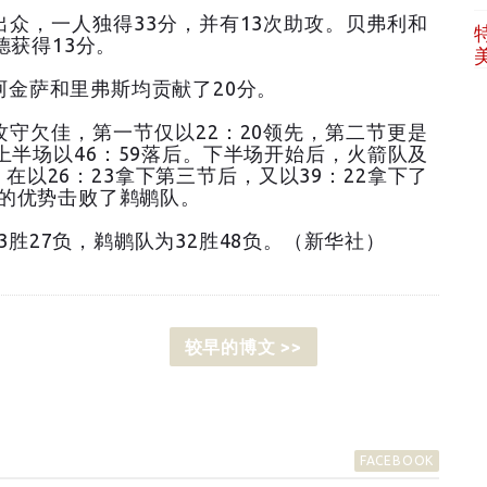
众，一人独得33分，并有13次助攻。贝弗利和
德获得13分。
金萨和里弗斯均贡献了20分。
守欠佳，第一节仅以22：20领先，第二节更是
上半场以46：59落后。下半场开始后，火箭队及
以26：23拿下第三节后，又以39：22拿下了
的优势击败了鹈鹕队。
胜27负，鹈鹕队为32胜48负。（新华社）
较早的博文 >>
FACEBOOK