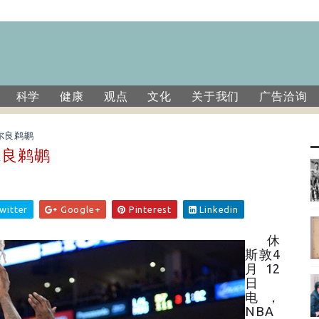
科学
健康
观点
文化
关于我们
广告洽询
尔良鹈鹕
尔良鹈鹕
witter
Google+
Pinterest
Linkedin
休
斯敦4
月12
日
电，
NBA