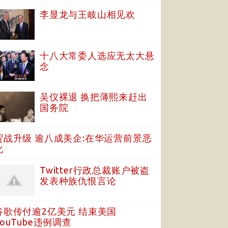
李显龙与王岐山相见欢
十八大常委人选应无太大悬
念
吴仪裸退 换把薄熙来赶出
国务院
贸战升级 逾八成美企:在华运营前景恶
化
Twitter行政总裁账户被盗
发表种族仇恨言论
谷歌传付逾2亿美元 结束美国
YouTube违例调查