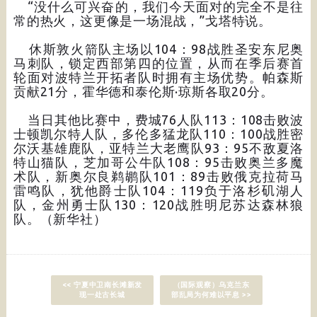
“没什么可兴奋的，我们今天面对的完全不是往
常的热火，这更像是一场混战，”戈塔特说。
休斯敦火箭队主场以104：98战胜圣安东尼奥
马刺队，锁定西部第四的位置，从而在季后赛首
轮面对波特兰开拓者队时拥有主场优势。帕森斯
贡献21分，霍华德和泰伦斯·琼斯各取20分。
当日其他比赛中，费城76人队113：108击败波
士顿凯尔特人队，多伦多猛龙队110：100战胜密
尔沃基雄鹿队，亚特兰大老鹰队93：95不敌夏洛
特山猫队，芝加哥公牛队108：95击败奥兰多魔
术队，新奥尔良鹈鹕队101：89击败俄克拉荷马
雷鸣队，犹他爵士队104：119负于洛杉矶湖人
队，金州勇士队130：120战胜明尼苏达森林狼
队。（新华社）
<< 宁夏中卫南长滩新发
（国际观察）乌克兰东
现一处古长城
部乱局为何难以平息 >>