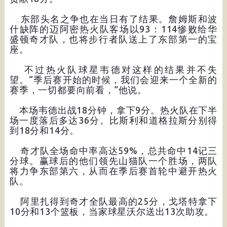
东部头名之争也在当日有了结果。詹姆斯和波
什缺阵的迈阿密热火队客场以93：114惨败给华
盛顿奇才队，也将步行者队送上了东部第一的宝
座。
不过热火队球星韦德对这样的结果并不失
望。“季后赛开始的时候，我们会迎来一个全新的
赛季，一切都要向前看，”他说。
本场韦德出战18分钟，拿下9分。热火队在下半
场一度落后多达36分。比斯利和道格拉斯分别得
到18分和14分。
奇才队全场命中率高达59%，总共命中14记三
分球。赢球后的他们领先山猫队一个胜场，两队
将力争东部第六，从而在季后赛首轮中避开热火
队。
阿里扎得到奇才全队最高的25分，戈塔特拿下
10分和13个篮板，当家球星沃尔送出13次助攻。