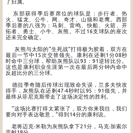
了归属。
东部获得季后赛席位的球队是：步行者、热
火、猛龙、公牛、网、奇才、山猫和老鹰。西部
季后赛的八强为：马刺、雷鸣、快船、火箭、开
拓者、勇士、小牛、灰熊。不过16支球队的座次
还未完全确定。
灰熊与太阳的“生死战”打得极为胶着，双方在
最后一节中15次交替领先。康利在还剩1分08秒
时命中三分球，帮助灰熊队以93：91逆转比分。
这也是康利职业生涯第一次在最后两分钟内命中
反超比分的三分球。
德拉季奇随后传球出现致命失误，兰多夫快攻
得手，灰熊队在还剩47·4秒时以95：91领先，并
最终从菲尼克斯带走了这场决定性的胜利。
“这场比赛打得太紧张了，双方你来我往，我们
要向对手表达敬意，”得到14分的康利说。
老将迈克·米勒为灰熊队拿下21分，马克·加索尔
贡献18分。