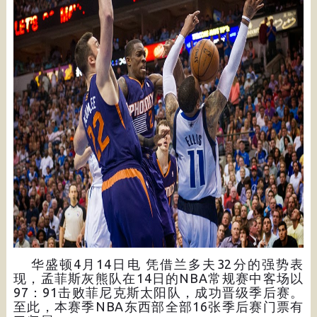
华盛顿4月14日电 凭借兰多夫32分的强势表
现，孟菲斯灰熊队在14日的NBA常规赛中客场以
97：91击败菲尼克斯太阳队，成功晋级季后赛。
至此，本赛季NBA东西部全部16张季后赛门票有