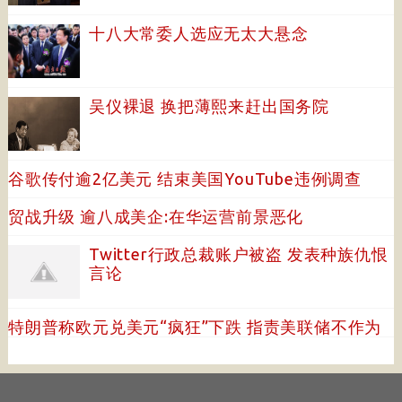
十八大常委人选应无太大悬念
吴仪裸退 换把薄熙来赶出国务院
谷歌传付逾2亿美元 结束美国YouTube违例调查
贸战升级 逾八成美企:在华运营前景恶化
Twitter行政总裁账户被盗 发表种族仇恨
言论
特朗普称欧元兑美元“疯狂”下跌 指责美联储不作为