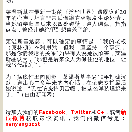
劾。
莱温斯基在最新一期的《浮华世界》透露这近20
年的心声，坦言非常后悔跟克林顿发生婚外情，
当她留学归国后求职四处碰壁，遭人调侃、指指
点点，曾经让她绝望到想自杀了绝。
莱温斯基透露，可以确定的事情是，“我的老板
（克林顿）在利用我，但我一直坚持一个事实，
那是你情我愿的关系”如果有人说她被陷害，莱温
斯基认为，“那也是后来众人为保住他的地位，让
我当代罪羔羊。”
为了摆脱性丑闻阴影，莱温斯基事隔10年打破沉
默，道出心中多年来的内心话，在杂志专栏最后
她说道：“现在该烧掉贝雷帽，把蓝色洋装埋起来
了。”（自由新闻网）
_____________
请加入我们的
Facebook
、
Twitter
和
G+
，或者
新
浪微博
获取最快资讯，我们的
微信号
是：
nanyangpost