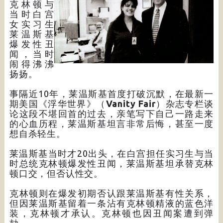
克林顿与
当时白宫
女实习生
莱温斯基
爆发性丑
闻，当时
闹得沸沸
扬扬。
事隔近10年，莱温斯基首度打破沉默，在最新一
期美国《浮华世界》（
Vanity Fair
）杂志专栏谈
论这段不堪回首的过去，亲笔写下自己一路走来
的心血历程，莱温斯基坦言非常后悔，甚至一度
想自杀轻生。
莱温斯基当时才20出头，在白宫担任实习生与当
时总统克林顿爆发性丑闻，莱温斯基坦承替克林
顿口交，但否认性交。
克林顿则在爆发初期否认跟莱温斯基有性关系，
但因莱温斯基留着一条沾有克林顿精液的蓝色洋
装，克林顿才承认。克林顿也因丑闻案遭到弹