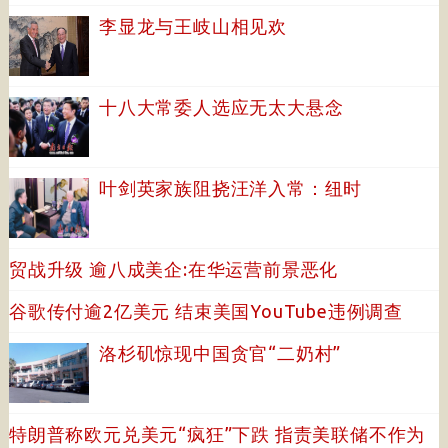
李显龙与王岐山相见欢
十八大常委人选应无太大悬念
叶剑英家族阻挠汪洋入常：纽时
贸战升级 逾八成美企:在华运营前景恶化
谷歌传付逾2亿美元 结束美国YouTube违例调查
洛杉矶惊现中国贪官“二奶村”
特朗普称欧元兑美元“疯狂”下跌 指责美联储不作为