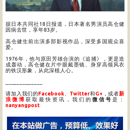
据日本共同社18日报道，日本著名男演员高仓健
因病去世，享年83岁。
高仓健生前出演多部影视作品，深受多国观众喜
爱。
1976年，他与原田芳雄合演的《追捕》，更是造
成轰动，高仓健在片中眼戴墨镜、身穿高领风衣
的铁汉形象，从此深植人心。
_____________
请加入我们的
Facebook
、
Twitter
和
G+
，或者
新
浪微博
获取最快资讯，我们的
微信号
是：
nanyangpost