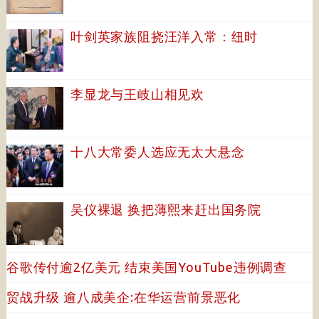
叶剑英家族阻挠汪洋入常：纽时
李显龙与王岐山相见欢
十八大常委人选应无太大悬念
吴仪裸退 换把薄熙来赶出国务院
谷歌传付逾2亿美元 结束美国YouTube违例调查
贸战升级 逾八成美企:在华运营前景恶化