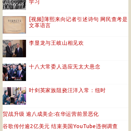
学习
[视频]薄熙来向记者引述诗句 网民查考是
文革语言
李显龙与王岐山相见欢
十八大常委人选应无太大悬念
叶剑英家族阻挠汪洋入常：纽时
贸战升级 逾八成美企:在华运营前景恶化
谷歌传付逾2亿美元 结束美国YouTube违例调查