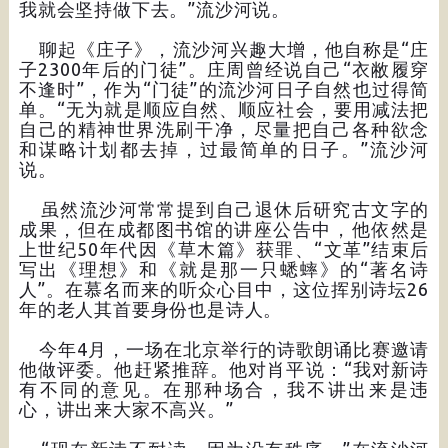
我就会坚持做下去。”流沙河说。
聊起《庄子》，流沙河兴趣大增，他自称是“庄
子2300年后的门徒”。庄周曾经说自己“衣敝履穿
不逢时”，作为“门徒”的流沙河日子自然也过得简
单。“无为就是顺应自然、顺应社会，要用减法把
自己的精神世界洗刷干净，尽量把自己各种欲念
和谋略计划都去掉，过最简单的日子。”流沙河
说。
虽然流沙河常常提到自己退休后研究古文字的
成果，但在成都图书馆的讲座公告中，他依然是
上世纪50年代因《草木篇》获罪、“文革”结束后
写出《理想》和《就是那一只蟋蟀》的“著名诗
人”。在慕名而来的听众心目中，这位挥别诗坛26
年的老人其首要身份也是诗人。
今年4月，一场在北京举行的诗歌朗诵比赛邀请
他做评委。他赶紧推辞。他对肖平说：“我对新诗
有不同的意见。在那种场合，我不讲出来是违
心，讲出来大家不高兴。”