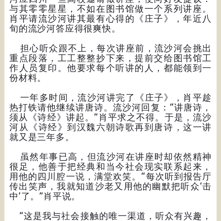
与其零零星星，不如在图书馆做一个系列讲座。
肖平请流沙河讲其最有心得的《庄子》，年近八
旬的流沙河答应得很爽快。
担心听众跟不上，每次讲座前，流沙河会挑出
重点段落，工工整整抄下来，提前交给图书馆工
作人员复印。他要求每个听讲的人，都能领到一
份材料。
一年多时间，流沙河讲完了《庄子》，肖平趁
热打铁请他继续讲唐诗。流沙河回复：“讲唐诗，
须从《诗经》讲起。”肖平求之不得。于是，流沙
河从《诗经》到汉魏六朝诗歌再到唐诗，这一讲
就又是三年多。
虽然年事已高，但流沙河在讲座时却依然精神
很足，他善于把经典和当今社会现实联系起来，
用他的四川腔一说，满堂欢笑。“每次听到报告厅
传出笑声，我就知道沙老又用他的幽默把听众‘击
中’了。”肖平说。
“这是我与社会接触的唯一渠道，听众有兴趣，