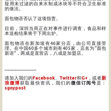
疑用未过滤的自来水制成冰块等不符合卫生标准
的做法。
面包物语否认了这项指责。
目前，深圳当局正在对事件进行调查，食品和样
本送检结果将于下周出炉。
面包物语在新加坡有46家分店，由公司直接管
理。在中国60多个城市则有405家，店名为“面包
新语”，两成是直营店，八成是加盟店。
_____________
请加入我们的
Facebook
、
Twitter
和
G+
，或者
新
浪微博
获取最快资讯，我们的
微信订阅号
是：
sgnypost