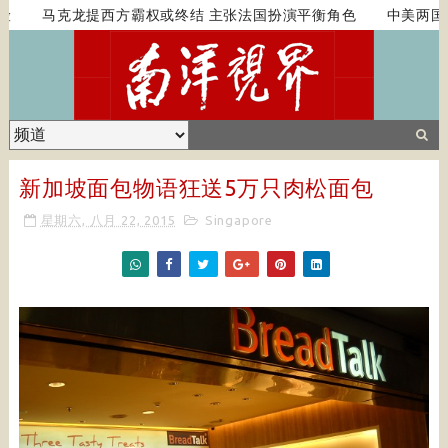
马克龙提西方霸权或终结 主张法国扮演平衡角色
中美两国
新加坡面包物语狂送5万只肉松面包
星期六, 八月 22, 2015
Singapore