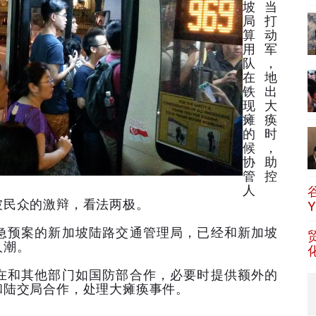
坡当
局打
算动
用军
队，
在地
铁出
现大
瘫痪
的时
候，
协助
管控
人
坡民众的激辩，看法两极。
急预案的新加坡陆路交通管理局，已经和新加坡
人潮。
在和其他部门如国防部合作，必要时提供额外的
和陆交局合作，处理大瘫痪事件。