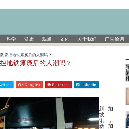
科学
健康
观点
文化
关于我们
广告洽询
军队管控地铁瘫痪后的人潮吗？
管控地铁瘫痪后的人潮吗？
witter
Google+
Pinterest
Linkedin
新加
坡
讯，
新加