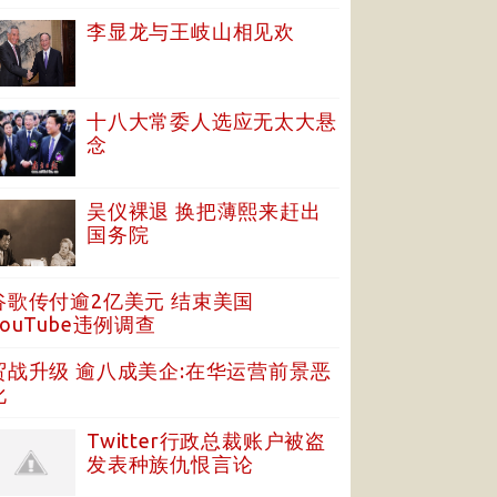
李显龙与王岐山相见欢
十八大常委人选应无太大悬
念
吴仪裸退 换把薄熙来赶出
国务院
谷歌传付逾2亿美元 结束美国
YouTube违例调查
贸战升级 逾八成美企:在华运营前景恶
化
Twitter行政总裁账户被盗
发表种族仇恨言论