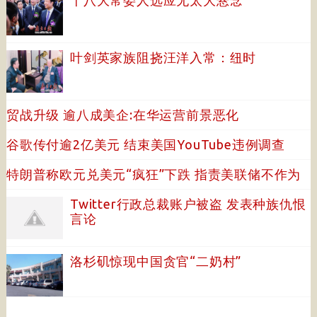
十八大常委人选应无太大悬念
叶剑英家族阻挠汪洋入常：纽时
贸战升级 逾八成美企:在华运营前景恶化
谷歌传付逾2亿美元 结束美国YouTube违例调查
特朗普称欧元兑美元“疯狂”下跌 指责美联储不作为
Twitter行政总裁账户被盗 发表种族仇恨
言论
洛杉矶惊现中国贪官“二奶村”