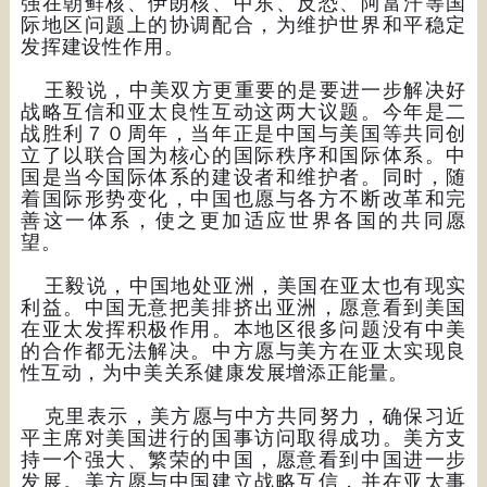
强在朝鲜核、伊朗核、中东、反恐、阿富汗等国
际地区问题上的协调配合，为维护世界和平稳定
发挥建设性作用。
王毅说，中美双方更重要的是要进一步解决好
战略互信和亚太良性互动这两大议题。今年是二
战胜利７０周年，当年正是中国与美国等共同创
立了以联合国为核心的国际秩序和国际体系。中
国是当今国际体系的建设者和维护者。同时，随
着国际形势变化，中国也愿与各方不断改革和完
善这一体系，使之更加适应世界各国的共同愿
望。
王毅说，中国地处亚洲，美国在亚太也有现实
利益。中国无意把美排挤出亚洲，愿意看到美国
在亚太发挥积极作用。本地区很多问题没有中美
的合作都无法解决。中方愿与美方在亚太实现良
性互动，为中美关系健康发展增添正能量。
克里表示，美方愿与中方共同努力，确保习近
平主席对美国进行的国事访问取得成功。美方支
持一个强大、繁荣的中国，愿意看到中国进一步
发展。美方愿与中国建立战略互信，并在亚太事