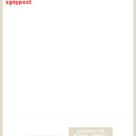
sgnypost
台湾各界质问“反课
纲”支持者：岂能美化日