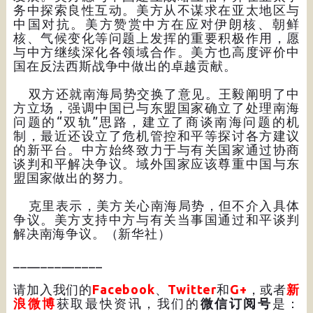
务中探索良性互动。美方从不谋求在亚太地区与
中国对抗。美方赞赏中方在应对伊朗核、朝鲜
核、气候变化等问题上发挥的重要积极作用，愿
与中方继续深化各领域合作。美方也高度评价中
国在反法西斯战争中做出的卓越贡献。
双方还就南海局势交换了意见。王毅阐明了中
方立场，强调中国已与东盟国家确立了处理南海
问题的“双轨”思路，建立了商谈南海问题的机
制，最近还设立了危机管控和平等探讨各方建议
的新平台。中方始终致力于与有关国家通过协商
谈判和平解决争议。域外国家应该尊重中国与东
盟国家做出的努力。
克里表示，美方关心南海局势，但不介入具体
争议。美方支持中方与有关当事国通过和平谈判
解决南海争议。（新华社）
_____________
请加入我们的
Facebook
、
Twitter
和
G+
，或者
新
浪微博
获取最快资讯，我们的
微信订阅号
是：