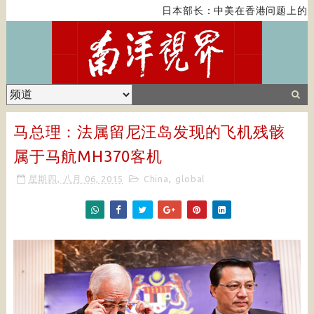
日本部长：中美在香港问题上的紧
马总理：法属留尼汪岛发现的飞机残骸
属于马航MH370客机
星期四, 八月 06, 2015
China
,
global