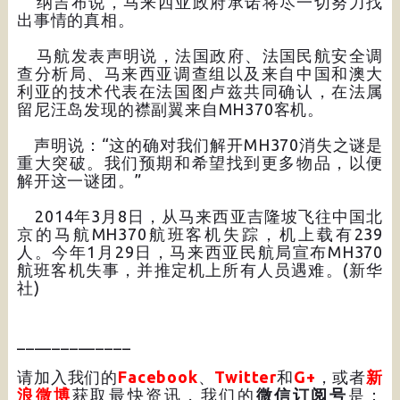
纳吉布说，马来西亚政府承诺将尽一切努力找
出事情的真相。
马航发表声明说，法国政府、法国民航安全调
查分析局、马来西亚调查组以及来自中国和澳大
利亚的技术代表在法国图卢兹共同确认，在法属
留尼汪岛发现的襟副翼来自MH370客机。
声明说：“这的确对我们解开MH370消失之谜是
重大突破。我们预期和希望找到更多物品，以便
解开这一谜团。”
2014年3月8日，从马来西亚吉隆坡飞往中国北
京的马航MH370航班客机失踪，机上载有239
人。今年1月29日，马来西亚民航局宣布MH370
航班客机失事，并推定机上所有人员遇难。(新华
社)
_____________
请加入我们的
Facebook
、
Twitter
和
G+
，或者
新
浪微博
获取最快资讯，我们的
微信订阅号
是：