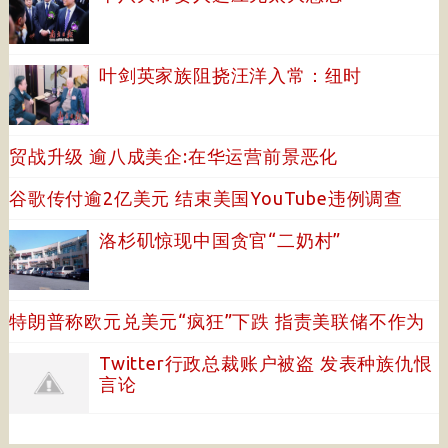
叶剑英家族阻挠汪洋入常：纽时
贸战升级 逾八成美企:在华运营前景恶化
谷歌传付逾2亿美元 结束美国YouTube违例调查
洛杉矶惊现中国贪官“二奶村”
特朗普称欧元兑美元“疯狂”下跌 指责美联储不作为
Twitter行政总裁账户被盗 发表种族仇恨
言论