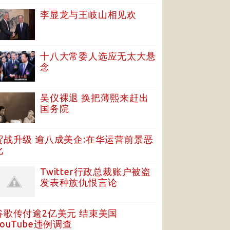
李显龙与王岐山相见欢
十八大常委人选应无太大悬
念
吴仪裸退 换把薄熙来赶出
国务院
贸战升级 逾八成美企:在华运营前景恶
化
Twitter行政总裁账户被盗
发表种族仇恨言论
谷歌传付逾2亿美元 结束美国
YouTube违例调查