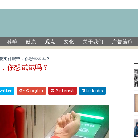
科学
健康
观点
文化
关于我们
广告洽询
能支付腕带，你想试试吗？
带，你想试试吗？
witter
Google+
Pinterest
Linkedin