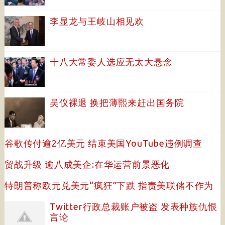
李显龙与王岐山相见欢
十八大常委人选应无太大悬念
吴仪裸退 换把薄熙来赶出国务院
谷歌传付逾2亿美元 结束美国YouTube违例调查
贸战升级 逾八成美企:在华运营前景恶化
特朗普称欧元兑美元“疯狂”下跌 指责美联储不作为
Twitter行政总裁账户被盗 发表种族仇恨
言论