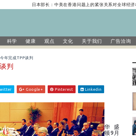
日本部长：中美在香港问题上的紧张关系对全球经济构
科学
健康
观点
文化
关于我们
广告洽询
今年完成TPP谈判
P谈判
witter
Google+
Pinterest
Linkedin
华盛
顿9月