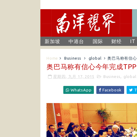
新加坡
中港台
国际
财经
IT
Home
Business
global
奥巴马称有信心
奥巴马称有信心今年完成TP
星期四, 九月 17, 2015
Business
,
global
WhatsApp
Facebook
T