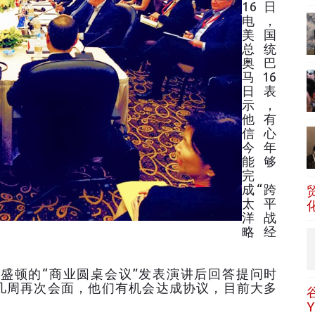
16日
电，
美国
总统
奥巴
马16
日表
示，
他有
信心
今年
能够
完
成“跨
太平
洋战
略经
的“商业圆桌会议”发表演讲后回答提问时
来几周再次会面，他们有机会达成协议，目前大多