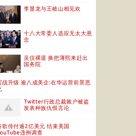
李显龙与王岐山相见欢
十八大常委人选应无太大悬
念
吴仪裸退 换把薄熙来赶出
国务院
贸战升级 逾八成美企:在华运营前景恶
化
Twitter行政总裁账户被盗
发表种族仇恨言论
谷歌传付逾2亿美元 结束美国
YouTube违例调查