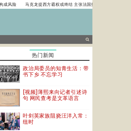
成风险
马克龙提西方霸权或终结 主张法国扮演平衡角色
中美
热门新闻
政治局委员的知青生活：带
书下乡 不忘学习
[视频]薄熙来向记者引述诗
句 网民查考是文革语言
叶剑英家族阻挠汪洋入常：
纽时