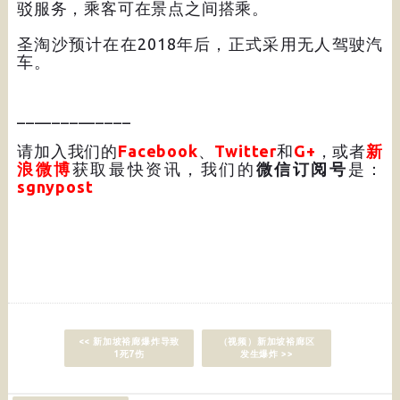
驳服务，乘客可在景点之间搭乘。
圣淘沙预计在在2018年后，正式采用无人驾驶汽
车。
_____________
请加入我们的
Facebook
、
Twitter
和
G+
，或者
新
浪微博
获取最快资讯，我们的
微信订阅号
是：
sgnypost
<< 新加坡裕廊爆炸导致
（视频）新加坡裕廊区
1死7伤
发生爆炸 >>