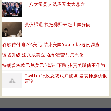
十八大常委人选应无太大悬念
吴仪裸退 换把薄熙来赶出国务院
谷歌传付逾2亿美元 结束美国YouTube违例调查
贸战升级 逾八成美企:在华运营前景恶化
特朗普称欧元兑美元“疯狂”下跌 指责美联储不作为
Twitter行政总裁账户被盗 发表种族仇恨
言论