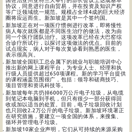
国佐治亚州亚特兰大举行的部长会议上达成基本
协议，同意进行自由贸易，并在投资及知识产权
等广泛领域统一规范。规模占全球4成的巨大经济
圈将应运而生。新加坡是其中一个签约国。
新加坡正在对一项医疗惯例进行改革，即将慢性
病人每次就医都是不同医生治疗的做法，改为由
同一个医疗团队治疗。这项改革已经在大巴窑综
合诊疗所试行，以探讨这项做法的优点。目前的
试点现实，病人对于每次复诊看到熟悉的医生，
表示很高兴。
新加坡全国职工总会属下的就业与职能培训中心
推出新的网上课程平台，为专业人士、经理和执
行级人员提供超过650项课程。新的学习平台提供
的课程涵盖范围很广，包括：领导和磋商技巧、
项目管理和资讯科技等。
新加坡每年共扔掉6000万公斤电子垃圾，从电缆
到笔记本电脑到手机，但只有很少一部分获得回
收或加以适当的处置。目前，电子垃圾回收计划
也只回收2.2万公斤的电子垃圾。新加坡环境署正
在研究措施，要建立一项全国的体系，来搜集、
循环并管理电子垃圾。
新加坡10家企业声明，它们从可持续的来源采购