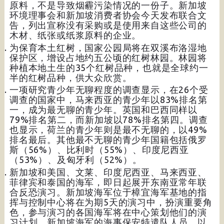
原料，不是导致烟霾污染情况的一份子。新加坡
环境理事会和新加坡消费者协会今天发布联合文
告，列出宣称没有采购或是使用来自这些公司的
木材、纸张或纸浆原料的企业。
为保育本土红树，国家公园局将在双溪布洛湿地
保护区，增设占地约五公顷的红树林园。林园将
种植本地土生的35个红树品种，也就是全球约一
半的红树品种，供大众欣赏。
一项研究青少年无聊程度的调查显示，在26个受
调查的国家中，马来西亚的青少年以83%排名第
一，成为最无聊的青少年。英国和巴西同样以
79%排名第二，而新加坡以78%排名第四。调查
也显示，荷兰的青少年则是最不无聊的，以49%
排名最后。其他最不无聊的青少年国籍包括俄罗
斯（56%）、比利时（55%）、印度尼西亚
（53%）、及匈牙利（52%）。
新加坡和美国、文莱、印度尼西亚、马来西亚、
菲律宾和泰国的海军，即日起展开东南亚常年联
合反恐演习。新加坡海军位于樟宜海军基地的指
挥与控制中心将在为期5天的演习中，扮演重要角
色，参与演习的各国海军将在中心策划他们的演
习计划。新加坡海军的海事保安特遣队人员，以