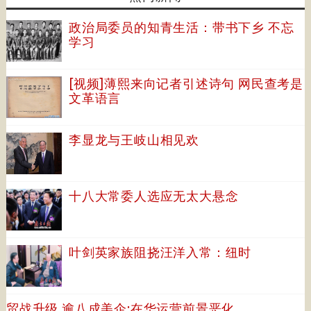
政治局委员的知青生活：带书下乡 不忘
学习
[视频]薄熙来向记者引述诗句 网民查考是
文革语言
李显龙与王岐山相见欢
十八大常委人选应无太大悬念
叶剑英家族阻挠汪洋入常：纽时
贸战升级 逾八成美企:在华运营前景恶化