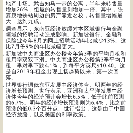
地产市场。武吉知马一带的公寓，半年来转售量
增加26%，组屋的转售量则增加一倍。其中，陈
嘉庚地铁站周边的房产靠近名校，转售量增幅最
大，达到九成。
调查显示，东南亚经济放缓对本区域银行与金融
领域的招聘活动造成影响。新加坡银行、金融和
保险业今年8月的网上招聘活动年比减少13%。这
比7月份9%的年比减幅更大。
新加坡中央商业区办公楼今年第3季的平均月租和
租用率双双下滑。中央商业区办公楼第3季平均月
租，季对季下跌4.1%，到每平方英尺$10.40。这
是自2013年租金出现上扬趋势以来，第一次回
落。
世界银行调低东亚发展中经济体今、明两年的经
济增长预测。世行表示，亚洲和太平洋发展中经
济体今年的经济预计会增长6.5%，低于此前预测
的6.7%。明年的经济增长预测则为6.4%，比之前
预测的低0.3个百分点。世行指出，这是由于中国
经济放缓，以及美国的利率政策。