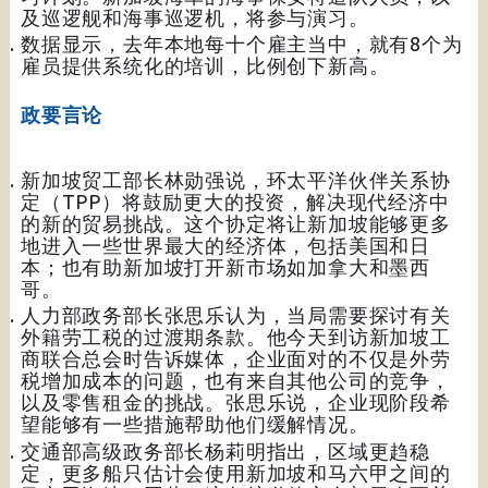
及巡逻舰和海事巡逻机，将参与演习。
数据显示，去年本地每十个雇主当中，就有8个为
雇员提供系统化的培训，比例创下新高。
政要言论
新加坡贸工部长林勋强说，环太平洋伙伴关系协
定（TPP）将鼓励更大的投资，解决现代经济中
的新的贸易挑战。这个协定将让新加坡能够更多
地进入一些世界最大的经济体，包括美国和日
本；也有助新加坡打开新市场如加拿大和墨西
哥。
人力部政务部长张思乐认为，当局需要探讨有关
外籍劳工税的过渡期条款。他今天到访新加坡工
商联合总会时告诉媒体，企业面对的不仅是外劳
税增加成本的问题，也有来自其他公司的竞争，
以及零售租金的挑战。张思乐说，企业现阶段希
望能够有一些措施帮助他们缓解情况。
交通部高级政务部长杨莉明指出，区域更趋稳
定，更多船只估计会使用新加坡和马六甲之间的