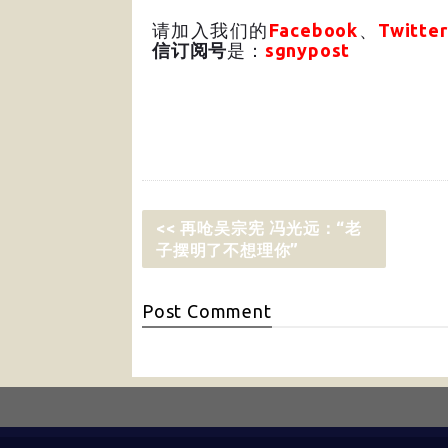
请加入我们的
Facebook
、
Twitter
信订阅号
是：
sgnypost
<< 再呛吴宗宪 冯光远：“老
子摆明了不想理你”
Post
Comment