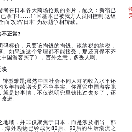
者在日本各大商场抢购的图片，配文：新宿已
袋已拿下!……11区基本已被我方人员团控制!这组
面‘攻陷’日本”为标题争相转载。
啥不正常?
码标价，只要该掏钱的掏钱、该纳税的纳税，
事。如果连这个常理都不能接受，那还真保不齐
让中国游客买了》，言外之意，多丢人啊。
反映
型难题;虽然中国社会不同人群的收入水平还
的多年持续增长是不争事实。你甭管中国游客跑
，就是好事情，不仅说明兜里钱比过去多了，还
有改进。
地域，并非仅聚焦于日本，而是涉及相当一部
，海外购物已经成为80后、90后的生活潮流之