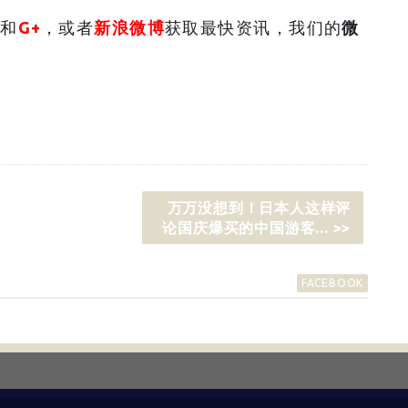
和
G+
，或者
新浪微博
获取最快资讯，我们的
微
万万没想到！日本人这样评
论国庆爆买的中国游客... >>
FACEBOOK