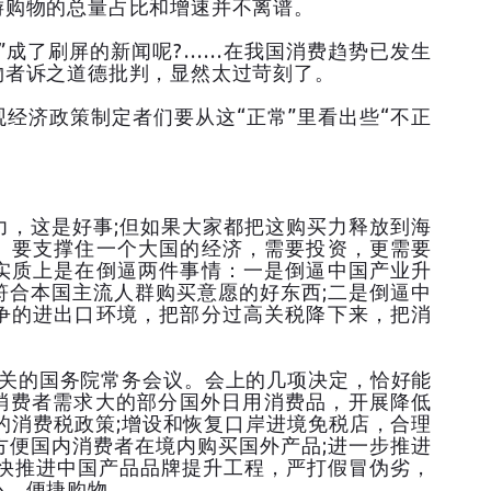
游购物的总量占比和增速并不离谱。
成了刷屏的新闻呢?……在我国消费趋势已发生
物者诉之道德批判，显然太过苛刻了。
经济政策制定者们要从这“正常”里看出些“不正
这是好事;但如果大家都把这购买力释放到海
。要支撑住一个大国的经济，需要投资，更需要
实质上是在倒逼两件事情：一是倒逼中国产业升
符合本国主流人群购买意愿的好东西;二是倒逼中
争的进出口环境，把部分过高关税降下来，把消
的国务院常务会议。会上的几项决定，恰好能
内消费者需求大的部分国外日用消费品，开展降低
的消费税政策;增设和恢复口岸进境免税店，合理
方便国内消费者在境内购买国外产品;进一步推进
加快推进中国产品品牌提升工程，严打假冒伪劣，
心、便捷购物。