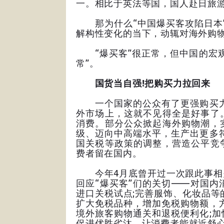
一。相比于英法等国，国人赴日旅
那为什么“中国爆买客攻陷日本”
解构性变化的当下，动辄对海外购
“爆买客”很正常，但中国的宏观
常”。
国货当自强!把购买力拉回来
一个国家的公众有了更强购买力，
外市场上，这就不见得全是好事了
消费。部分公众掀起海外购物潮，
级、迈向中高端水平，生产出更多
国关税等政策的调整，营造公平竞
费者留在国内。
今年4月底曾开过一次跟此事相关
回应“爆买客”们的关切——对国
进口关税试点;完善服饰、化妆品等
扩大免税品种，增加免税购物额，
境外旅客购物通关和退税便利化;
促进优胜劣汰，让消费者能就近舒