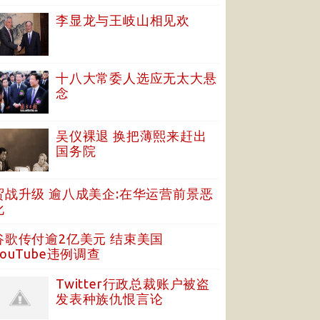
李显龙与王岐山相见欢
十八大常委人选应无太大悬
念
吴仪裸退 换把薄熙来赶出
国务院
贸战升级 逾八成美企:在华运营前景恶
化
谷歌传付逾2亿美元 结束美国
YouTube违例调查
Twitter行政总裁账户被盗
发表种族仇恨言论