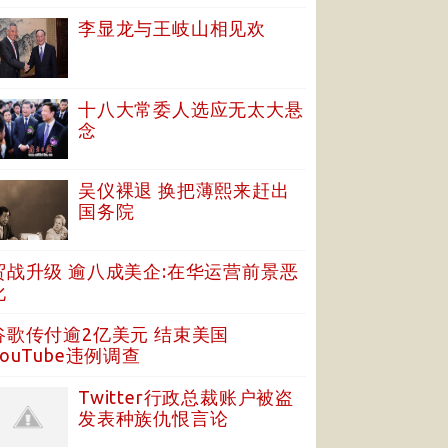
李显龙与王岐山相见欢
十八大常委人选应无太大悬
念
吴仪裸退 换把薄熙来赶出
国务院
贸战升级 逾八成美企:在华运营前景恶
化
谷歌传付逾2亿美元 结束美国
YouTube违例调查
Twitter行政总裁账户被盗
发表种族仇恨言论