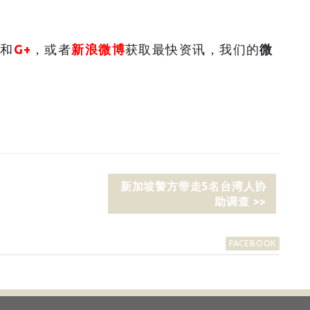
和
G+
，或者
新浪微博
获取最快资讯，我们的
微
新加坡警方带走5名台湾人协
助调查 >>
FACEBOOK