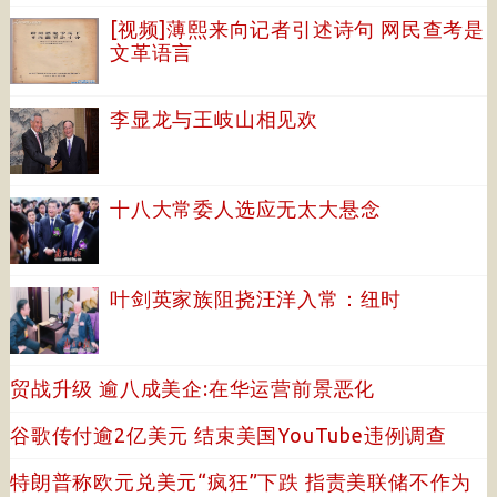
[视频]薄熙来向记者引述诗句 网民查考是
文革语言
李显龙与王岐山相见欢
十八大常委人选应无太大悬念
叶剑英家族阻挠汪洋入常：纽时
贸战升级 逾八成美企:在华运营前景恶化
谷歌传付逾2亿美元 结束美国YouTube违例调查
特朗普称欧元兑美元“疯狂”下跌 指责美联储不作为