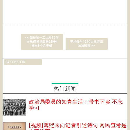
<< 新加坡一工人对50岁
女教师摸肩袭胸2秒钟
平均每年1200人放弃新
换来9个月牢饭
加坡国籍 >>
FACEBOOK
热门新闻
政治局委员的知青生活：带书下乡 不忘
学习
[视频]薄熙来向记者引述诗句 网民查考是