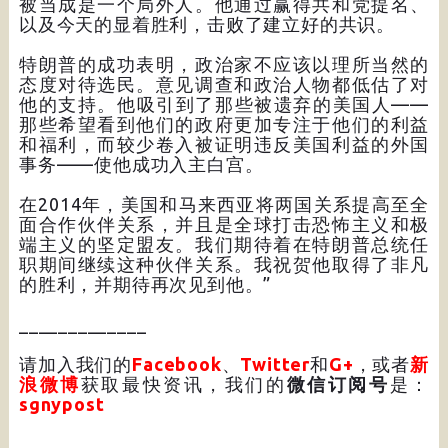
被当成是一个局外人。他通过赢得共和党提名、
以及今天的显着胜利，击败了建立好的共识。
特朗普的成功表明，政治家不应该以理所当然的
态度对待选民。意见调查和政治人物都低估了对
他的支持。他吸引到了那些被遗弃的美国人——
那些希望看到他们的政府更加专注于他们的利益
和福利，而较少卷入被证明违反美国利益的外国
事务——使他成功入主白宫。
在2014年，美国和马来西亚将两国关系提高至全
面合作伙伴关系，并且是全球打击恐怖主义和极
端主义的坚定盟友。我们期待着在特朗普总统任
职期间继续这种伙伴关系。我祝贺他取得了非凡
的胜利，并期待再次见到他。”
_____________
请加入我们的
Facebook
、
Twitter
和
G+
，或者
新
浪微博
获取最快资讯，我们的
微信订阅号
是：
sgnypost