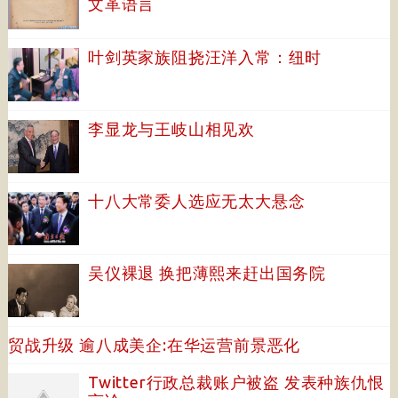
文革语言
叶剑英家族阻挠汪洋入常：纽时
李显龙与王岐山相见欢
十八大常委人选应无太大悬念
吴仪裸退 换把薄熙来赶出国务院
贸战升级 逾八成美企:在华运营前景恶化
Twitter行政总裁账户被盗 发表种族仇恨