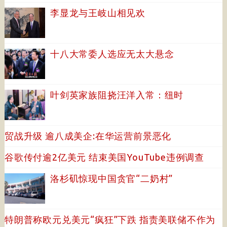
李显龙与王岐山相见欢
十八大常委人选应无太大悬念
叶剑英家族阻挠汪洋入常：纽时
贸战升级 逾八成美企:在华运营前景恶化
谷歌传付逾2亿美元 结束美国YouTube违例调查
洛杉矶惊现中国贪官“二奶村”
特朗普称欧元兑美元“疯狂”下跌 指责美联储不作为