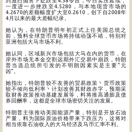
到激烈抛售下贬跌至4.38令吉，今日卖压延续，
一度进一步挫跌至4.5280，与本地现货市场的
4.2670的差额幅度扩大至0.2610，创下自2008年
4月以来的最大差幅纪录。
她认为，在特朗普明年初正式上任美国总统之
前，预料全球货币市场将持续动荡不靖，特别对
亚洲包括大马市场不利。
她认同，区域新兴市场包括大马在内的货币，在
岸外市场无本金交割远期外汇交易中崩跌，特朗
普当选总统所引发的不明朗因素实是主要“元
凶”。
她指出，特朗普较不友善的贸易政策丶货币政策
较不倾向低利率丶计划改善其财政赤字，预期采
取财务政策推动基建发展等，料将推高通膨及债
券回酬率，这都是全球市场密切关注的发展。
特朗普主张推动美国能源产量，特别是开放石油
产量，料为国际原油价格带来下跌压力，这将对
相当依靠石油收入的大马经济及马币汇率不利。