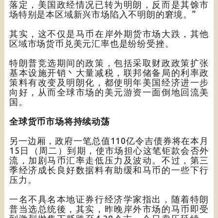
落定，美国政经情况已转为明朗，反而是其馀市
场特别是本区域新兴市场陷入不明朗的窘境。”
其实，这不仅是马币在岸外期货市场大跌，其他
区域市场货币兑美元汇率也是纷纷受挫。
特朗普竞选期间的政策，包括采取财政政策扩张
基本设施开销丶大量减税，联邦储备局的利率政
策料有改变及明朗化，都使明年美国经济进一步
向好，从而全球市场的美元游资一面倒地回流美
国。
全球货币市场将持续动荡
另一边厢，政府一笔总值110亿令吉债券将在本月
15日（周二）到期，使市场担心这笔钜款会否外
流，加剧马币汇率走低压力及波动。不过，第三
季经济成长良好数据料有助缓和马币的一些下行
压力。
一名不具名本地证券行经济学家指出，随着特朗
普当选总统後，其实，昨晚岸外市场的马币即受