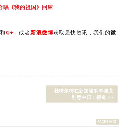
合唱《我的祖国》回应
和
G+
，或者
新浪微博
获取最快资讯，我们的
微
杜特尔特在新加坡劝李显龙
别惹中国：报道 >>
FACEBOOK