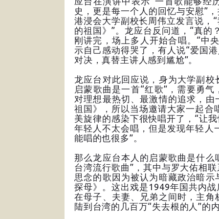
应台在演讲中表示“一首歌能够经
史，更是每一个人的回忆与安慰”，
港浸会大学副校长周伟立发言说，
的祖国》”。龙应台反问道，“真的
刚讲完，场上多人开始合唱。“中
示自己感动得哭了，有人说“爱国港
对决，真替主讲人感到尴尬”。
龙应台对此回应说，身为大学副校
启蒙歌曲是一首“红歌”，需要勇气
对理想最热切、最激情的追求，由
祖国》，所以当场邀请大家一起合
美旋律的感染下很快唱开了，“让
年轻人不太会唱，但是发现年轻人
能唱的也很多”。
那么龙应台本人的启蒙歌曲是什么
台湾流行歌曲”，其中与罗大佑相
思念的歌因为被认为暗藏政治暗示
探母》。这出戏是1949年国共内
在母子、夫妻、兄弟之间时，主角
陆到台湾的几百万“失去根的人”的