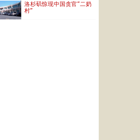
洛杉矶惊现中国贪官“二奶
村”