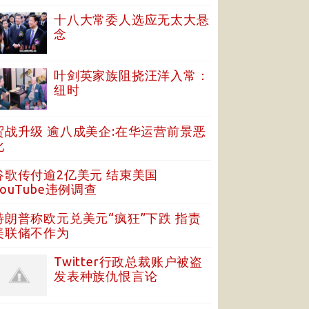
十八大常委人选应无太大悬
念
叶剑英家族阻挠汪洋入常：
纽时
贸战升级 逾八成美企:在华运营前景恶
化
谷歌传付逾2亿美元 结束美国
YouTube违例调查
特朗普称欧元兑美元“疯狂”下跌 指责
美联储不作为
Twitter行政总裁账户被盗
发表种族仇恨言论