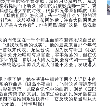
历数十年依然不被忘记，是因为它是时代、是历
接着提问台下听众“你们的启蒙歌是哪一首”。香
“我想起进大学的时候，很多师兄带我们唱的《我
？《我的祖国》怎么唱，头一句是什么？”她的话
央社”称，这段视频上传网络后，许多大陆网民表
人还是占大多数”，也有网民调侃“这是一场洗脑
长的周伟立在一千个师生面前不避讳地说自己的
，“但我欣赏他的诚实”。他的启蒙来自那个年代
一首歌来代表。龙应台说，因为没有听过《我的
唱;听众开始唱时有点害羞，零零落落的，但在优
我惊讶的是，原以为大陆人之间会有代沟——也许
一样纯熟地唱;原以为港人可能不太会，发现港人
呢？据了解，她在演讲中细述了两个人记忆中的
联系的歌曲是《绿岛小夜曲》，当时这首倾诉爱情
与影射遭禁。龙应台记忆中的曲调，则是《四郎
战后台湾禁演的京剧。当宋辽尖锐的民族矛盾横亘
杨四郎被推到艰难抉择中，它反映的是当时从大
内心矛盾。（环球时报）