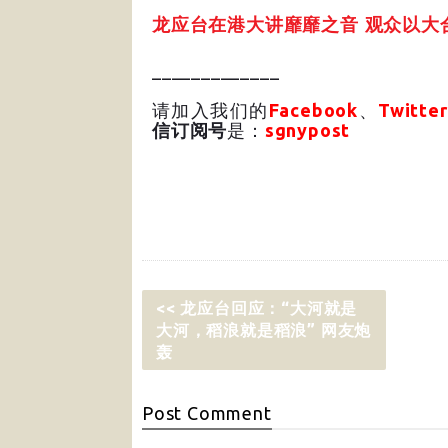
龙应台在港大讲靡靡之音 观众以大
_____________
请加入我们的
Facebook
、
Twitter
信订阅号
是：
sgnypost
<< 龙应台回应：“大河就是
大河，稻浪就是稻浪” 网友炮
轰
Post
Comment