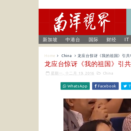
新加坡
中港台
国际
财经
IT
Home
China
龙应台惊讶《我的祖国》引共
龙应台惊讶《我的祖国》引共
星期一, 十二月 19, 2016
China
WhatsApp
Facebook
T