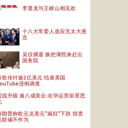
李显龙与王岐山相见欢
十八大常委人选应无太大悬
念
吴仪裸退 换把薄熙来赶出
国务院
谷歌传付逾2亿美元 结束美国
YouTube违例调查
贸战升级 逾八成美企:在华运营前景恶
化
特朗普称欧元兑美元“疯狂”下跌 指责
美联储不作为