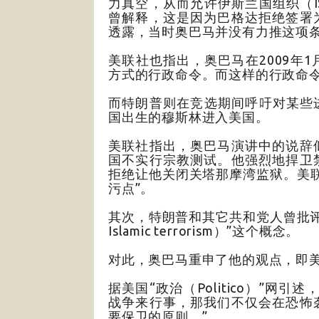
力真空，从而允许伊斯兰国组织（
曾解释，这是因为巴格达拒绝签署
透露，当时奥巴马并没有力推这项
美联社也指出，奥巴马在2009年
方式的行政命令。而这样的行政命
而特朗普则在竞选期间呼吁对某些
国出生的穆斯林进入美国。
美联社指出，奥巴马演讲中的说辞
国不实行宗教测试。他强烈地捍卫
拒绝让他关闭关塔那摩湾监狱。美
污点”。
其次，特朗普和其它共和党人曾批评奥
Islamic terrorism）”这个概念。
对此，奥巴马重申了他的观点，即
据美国“政治（Politico）”网
战争来行事，那我们不仅会在恐怖
要保卫的原则。”