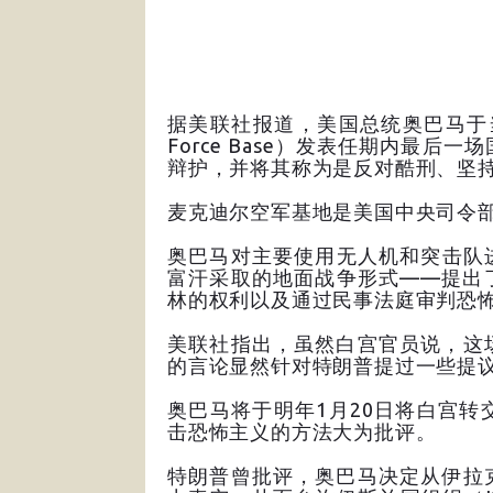
据美联社报道，美国总统奥巴马于当地时
Force Base）发表任期内最
辩护，并将其称为是反对酷刑、坚
麦克迪尔空军基地是美国中央司令
奥巴马对主要使用无人机和突击队
富汗采取的地面战争形式——提出
林的权利以及通过民事法庭审判恐
美联社指出，虽然白宫官员说，这
的言论显然针对特朗普提过一些提
奥巴马将于明年1月20日将白宫
击恐怖主义的方法大为批评。
特朗普曾批评，奥巴马决定从伊拉