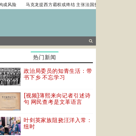
风险
马克龙提西方霸权或终结 主张法国扮演平衡角色
中美两
热门新闻
政治局委员的知青生活：带
书下乡 不忘学习
[视频]薄熙来向记者引述诗
句 网民查考是文革语言
叶剑英家族阻挠汪洋入常：
纽时