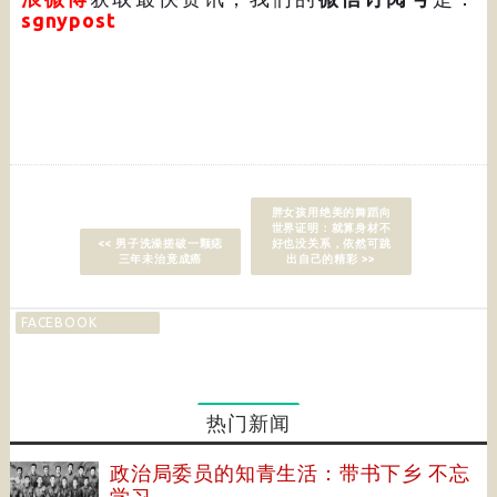
sgnypost
胖女孩用绝美的舞蹈向
世界证明：就算身材不
<< 男子洗澡搓破一颗痣
好也没关系，依然可跳
三年未治竟成癌
出自己的精彩 >>
FACEBOOK
热门新闻
政治局委员的知青生活：带书下乡 不忘
学习