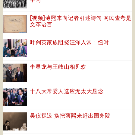
[视频]薄熙来向记者引述诗句 网民查考是
文革语言
叶剑英家族阻挠汪洋入常：纽时
李显龙与王岐山相见欢
十八大常委人选应无太大悬念
吴仪裸退 换把薄熙来赶出国务院