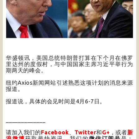
华盛顿讯，美国总统特朗普打算在下个月在佛罗
里达州的度假村，与中国国家主席习近平举行为
期两天的峰会。
纽约Axios新闻网站引述熟悉这项计划的消息来源
报道。
报道说，具体的会见时间是4月6-7日。
_____________
请加入我们的
Facebook
、
Twitter
和
G+
，或者
新
浪微博
获取最快资讯，我们的
微信订阅号
是：