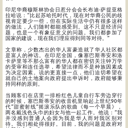
印尼华裔穆斯林协会日惹分会会长布迪·萨提亚格
拉哈说：“比起苏哈托时代，现在对华裔公民的歧
视肯定要少一些，但在实际生活中仍有很多这样
的做法，人们随时都能感受到。这不只是经济问
题，也是一个有象征意义的问题。我们都参加了
国家的建设，现在我们理应得到同等对待。”
文章称，少数杰出的华人富豪造就了华人社区都
是富人的神话。在印尼全国，像塞巴斯蒂安和洛
卡萨里等不那么富有的华人都在密切关注钟万学
的受审和连任选举，希望法律而不是种族因素成
为决定因素。说的更直接一点，他们迫切希望在
就自己的土地案向政府提出申诉时，政府能够秉
持同样的原则。
当顾客们在店里一排粉红色儿童自行车旁边穿行
的时候，塞巴斯蒂安的收音机里响起上世纪90年
代“甜蜜射线”摇滚乐队的歌曲《每一个早晨》，
两名戴浅色头巾的妇女与他一起工作。他说：“我
并没感到普通人会因为我是华人而对我区别对
待。我们相处得很好。目前，我的问题是政府对