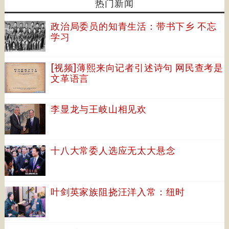
热门新闻
政治局委员的知青生活：带书下乡 不忘
学习
[视频]薄熙来向记者引述诗句 网民查考是
文革语言
李显龙与王岐山相见欢
十八大常委人选应无太大悬念
叶剑英家族阻挠汪洋入常：纽时