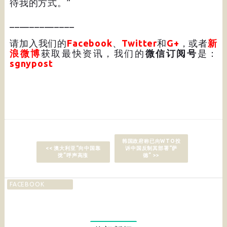
待我的方式。”
_____________
请加入我们的
Facebook
、
Twitter
和
G+
，或者
新
浪微博
获取最快资讯，我们的
微信订阅号
是：
sgnypost
韩国政府称已向WTO投
<< 澳大利亚“向中国靠
诉中国反制其部署“萨
拢”呼声高涨
德” >>
FACEBOOK