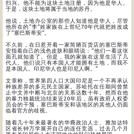
扫兴。他不能为这块土地注册，因为他是华人。
于是，这块土地将属于当地的苏丹。
他说，土地办公室的那些人知道他是华人，尽管
他所在的“李”姓家族在上世纪70年代就把姓改成
了“塞巴斯蒂安”。
不久前，在日惹开着一家简陋百货店的塞巴斯蒂
安指着自己的浅色皮肤和眼睛说：“他们一看这张
面孔就知道了。但是，我的家族在这里生活了几
代人。他们说只有本国人才能拥有土地，而我不
是本国人。印尼华人也是印尼人啊。”
文章称，世界第四人口大国印尼是一个不再承认
种族差异的多元民主国家。苏哈托在任期间曾禁
止中文并中断与北京的关系达数十年。然而在他
的暴力独裁统治结束近20年后，虽有政府人权委
员会的干预，塞巴斯蒂安和该地区的其他人仍面
临着官方的歧视。
随着几十年来最著名的华裔政治人士、雅加达特
区省长钟万学展开自己的连任竞选，过去几个月