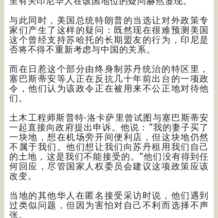
里有关印尼华人在该国地位的疑问赫然显现。
与此同时，美国总统特朗普的当选让对外政策专
家们产生了这样的疑问：既然现在很难预测美国
这个曾经支持苏哈托的长期盟友的行为，印尼是
否将不得不重新考虑与中国的关系。
而在日惹这个部分由终身制苏丹统治的特区里，
塞巴斯蒂安等人正在反抗几十年前出台的一项政
令，他们认为该政令正在被用来不公正地对待他
们。
土木工程师斯普特·洛卡萨里曾试图与塞巴斯蒂安
一起直接向政府提出申诉。他说：“我的妻子买了
一块地，想在机场旁开间便利店，但这块地仍然
不属于我们。他们想让我们向苏丹租用我们自己
的土地，这是我们不能接受的。”他们没有得到任
何回应，尽管国家人权委员会建议这项政策应该
改变。
当地的其他华人在匿名接受采访时说，他们遇到
过类似问题，但因为害怕对自己不利而选择不声
张。