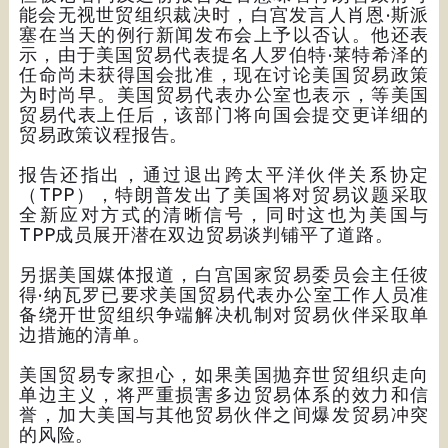
能会无视世贸组织裁决时，白宫发言人肖恩·斯派
塞在当天的例行新闻发布会上予以否认。他还表
示，由于美国贸易代表提名人罗伯特·莱特希泽的
任命尚未获得国会批准，现在讨论美国贸易政策
为时尚早。美国贸易代表办公室也表示，等美国
贸易代表上任后，该部门将向国会提交更详细的
贸易政策议程报告。
报告还指出，通过退出跨太平洋伙伴关系协定
（TPP），特朗普发出了美国将对贸易议题采取
全新应对方式的清晰信号，同时这也为美国与
TPP成员展开潜在双边贸易谈判铺平了道路。
另据美国媒体报道，白宫国家贸易委员会主任彼
得·纳瓦罗已要求美国贸易代表办公室工作人员准
备绕开世贸组织争端解决机制对贸易伙伴采取单
边措施的清单。
美国贸易专家担心，如果美国抛弃世贸组织走向
单边主义，将严重损害多边贸易体系的效力和信
誉，加大美国与其他贸易伙伴之间爆发贸易冲突
的风险。