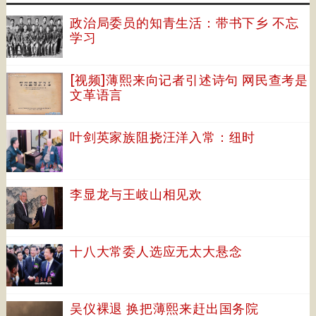
政治局委员的知青生活：带书下乡 不忘
学习
[视频]薄熙来向记者引述诗句 网民查考是
文革语言
叶剑英家族阻挠汪洋入常：纽时
李显龙与王岐山相见欢
十八大常委人选应无太大悬念
吴仪裸退 换把薄熙来赶出国务院