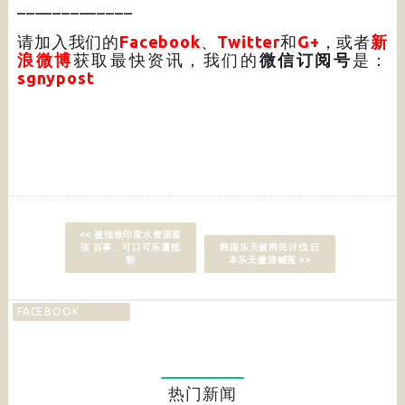
_____________
请加入我们的
Facebook
、
Twitter
和
G+
，或者
新
浪微博
获取最快资讯，我们的
微信订阅号
是：
sgnypost
<< 被指致印度水资源紧
张 百事、可口可乐遭抵
韩国乐天被网民讨伐 日
制
本乐天撇清喊冤 >>
FACEBOOK
热门新闻