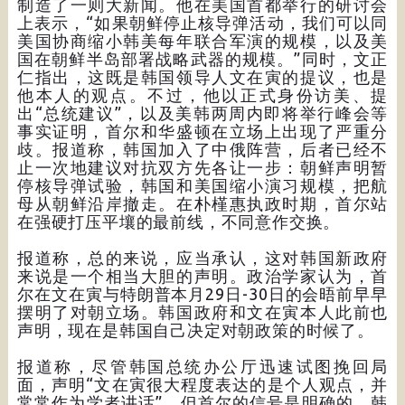
制造了一则大新闻。他在美国首都举行的研讨会
上表示，“如果朝鲜停止核导弹活动，我们可以同
美国协商缩小韩美每年联合军演的规模，以及美
国在朝鲜半岛部署战略武器的规模。”同时，文正
仁指出，这既是韩国领导人文在寅的提议，也是
他本人的观点。不过，他以正式身份访美、提
出“总统建议”，以及美韩两周内即将举行峰会等
事实证明，首尔和华盛顿在立场上出现了严重分
歧。报道称，韩国加入了中俄阵营，后者已经不
止一次地建议对抗双方先各让一步：朝鲜声明暂
停核导弹试验，韩国和美国缩小演习规模，把航
母从朝鲜沿岸撤走。在朴槿惠执政时期，首尔站
在强硬打压平壤的最前线，不同意作交换。
报道称，总的来说，应当承认，这对韩国新政府
来说是一个相当大胆的声明。政治学家认为，首
尔在文在寅与特朗普本月29日-30日的会晤前早早
摆明了对朝立场。韩国政府和文在寅本人此前也
声明，现在是韩国自己决定对朝政策的时候了。
报道称，尽管韩国总统办公厅迅速试图挽回局
面，声明“文在寅很大程度表达的是个人观点，并
常常作为学者讲话”，但首尔的信号是明确的。韩