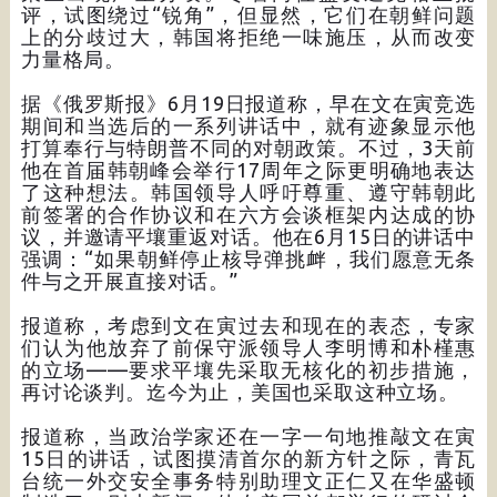
评，试图绕过“锐角”，但显然，它们在朝鲜问题
上的分歧过大，韩国将拒绝一味施压，从而改变
力量格局。
据《俄罗斯报》6月19日报道称，早在文在寅竞选
期间和当选后的一系列讲话中，就有迹象显示他
打算奉行与特朗普不同的对朝政策。不过，3天前
他在首届韩朝峰会举行17周年之际更明确地表达
了这种想法。韩国领导人呼吁尊重、遵守韩朝此
前签署的合作协议和在六方会谈框架内达成的协
议，并邀请平壤重返对话。他在6月15日的讲话中
强调：“如果朝鲜停止核导弹挑衅，我们愿意无条
件与之开展直接对话。”
报道称，考虑到文在寅过去和现在的表态，专家
们认为他放弃了前保守派领导人李明博和朴槿惠
的立场——要求平壤先采取无核化的初步措施，
再讨论谈判。迄今为止，美国也采取这种立场。
报道称，当政治学家还在一字一句地推敲文在寅
15日的讲话，试图摸清首尔的新方针之际，青瓦
台统一外交安全事务特别助理文正仁又在华盛顿