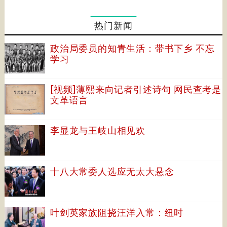
热门新闻
政治局委员的知青生活：带书下乡 不忘
学习
[视频]薄熙来向记者引述诗句 网民查考是
文革语言
李显龙与王岐山相见欢
十八大常委人选应无太大悬念
叶剑英家族阻挠汪洋入常：纽时