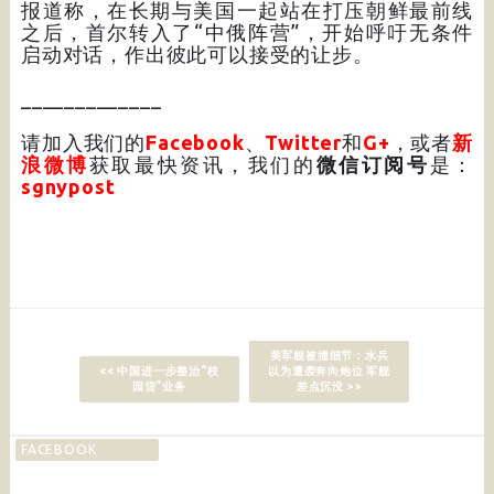
报道称，在长期与美国一起站在打压朝鲜最前线
之后，首尔转入了“中俄阵营”，开始呼吁无条件
启动对话，作出彼此可以接受的让步。
_____________
请加入我们的
Facebook
、
Twitter
和
G+
，或者
新
浪微博
获取最快资讯，我们的
微信订阅号
是：
sgnypost
美军舰被撞细节：水兵
<< 中国进一步整治“校
以为遭袭奔向炮位 军舰
园贷”业务
差点沉没 >>
FACEBOOK