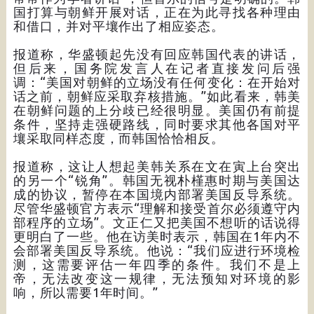
国打算与朝鲜开展对话，正在为此寻找各种理由
和借口，并对平壤作出了相应姿态。
报道称，华盛顿起先没有回应韩国代表的讲话，
但后来，国务院发言人在记者直接发问后强
调：“美国对朝鲜的立场没有任何变化：在开始对
话之前，朝鲜应采取弃核措施。”如此看来，韩美
在朝鲜问题的上分歧已经很明显。美国仍有前提
条件，坚持走强硬路线，同时要求其他各国对平
壤采取同样态度，而韩国恰恰相反。
报道称，这让人想起美韩关系在文在寅上台突出
的另一个“锐角”。韩国无视朴槿惠时期与美国达
成的协议，暂停在本国境内部署美国反导系统。
尽管华盛顿官方表示“理解和接受首尔必须遵守内
部程序的立场”。文正仁又把美国不想听的话说得
更明白了一些。他在访美时表示，韩国在1年内不
会部署美国反导系统。他说：“我们应进行环境检
测，这需要评估一年四季的条件。我们不是上
帝，无法改变这一规律，无法预知对环境的影
响，所以需要1年时间。”