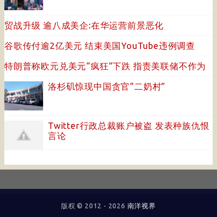
贸战升级 逾八成美企:在华运营前景恶化
谷歌传付逾2亿美元 结束美国YouTube违例调查
特朗普称欧元兑美元“疯狂”下跌 指责美联储不作为
洛杉矶惊现中国贪官“二奶村”
Twitter行政总裁账户被盗 发表种族仇恨
言论
版权 © 2012 -
2026
南洋视界