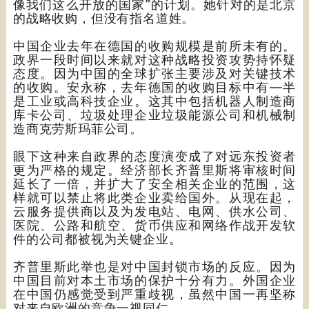
像我们这么开放的国家”的计划。她针对的是北京
的战略收购，但没有指名道姓。
中国企业去年在德国的收购规模是前所未有的。
政界一段时间以来就对这种战略投资攻势持怀疑
态度。因为中国的全球扩张主要涉及对关键技术
的收购。安永称，去年德国的收购目标中有—半
是工业或高科技企业。这其中包括机器人制造商
库卡公司、垃圾处理企业垃圾能源公司和机械制
造商克劳斯玛菲公司。
眼下这种来自政界的态度演变成了对远东投资者
更为严格的规定。经济部长齐普里斯将审核时间
延长了一倍，并扩大了安全相关企业的范围，这
样就可以禁止将此类企业卖给国外。从现在起，
云服务提供商以及为发电站、电网、供水公司、
医院、公路和航空、货币供应和网络作战开发软
件的公司都被视为关键企业。
齐普里斯此举也是对中国封锁市场的反应。因为
中国目前对本土市场的保护十分有力。外国企业
在中国仍感觉受到严重歧视，虽然中国一再坚称
对来自欧洲的竞争一视同仁。