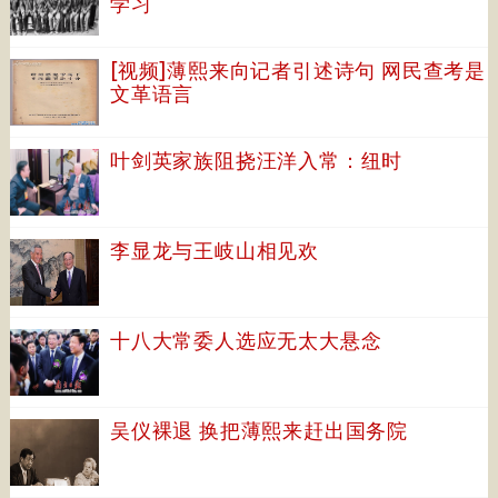
学习
[视频]薄熙来向记者引述诗句 网民查考是
文革语言
叶剑英家族阻挠汪洋入常：纽时
李显龙与王岐山相见欢
十八大常委人选应无太大悬念
吴仪裸退 换把薄熙来赶出国务院