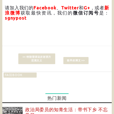
请加入我们的
Facebook
、
Twitter
和
G+
，或者
新
浪微博
获取最快资讯，我们的
微信订阅号
是：
sgnypost
<< 特朗普演说折射西方
悲观主义
较早的博文 >>
FACEBOOK
热门新闻
政治局委员的知青生活：带书下乡 不忘