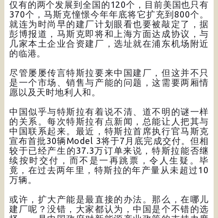
仅有的两个发展到全国的120个，目前美国也只有
370个，马斯克憧憬今年年底将它扩充到800个。
就连为时尚早的建厂计划眼看也要被敲定了，据
彭博报道，马斯克即将和上海方面达成协议，与
几家本土企业合资建厂，选址就在浦东机场附近
的临港。
尽管屡屡传言特斯拉要来中国建厂，但这并不只
是一个市场、销售与产能的问题，这需要两厢情
愿以及天时地利人和。
中国似乎与特斯拉有着说不清、道不明的谜一样
的关系。每次特斯拉有点新闻，总能让人把其与
中国联系起来。最近，特斯拉首席执行官马斯克
宣布首批30辆Model 3将于7月底完成交付。但相
较于已经产生的37.3万订单来说，特斯拉能否继
续按时交付，而不是一再跳票，令人生疑。毕
竟，在过去两年里，特斯拉的年产量从未超过10
万辆。
或许，扩大产能是最直接的办法。那么，在哪儿
建厂呢？没错，大家都认为，中国是个不错的选