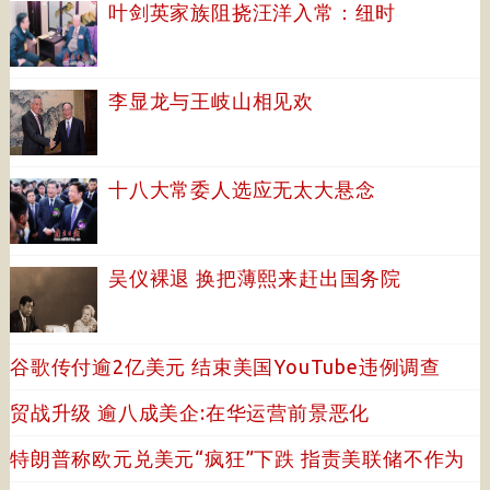
叶剑英家族阻挠汪洋入常：纽时
李显龙与王岐山相见欢
十八大常委人选应无太大悬念
吴仪裸退 换把薄熙来赶出国务院
谷歌传付逾2亿美元 结束美国YouTube违例调查
贸战升级 逾八成美企:在华运营前景恶化
特朗普称欧元兑美元“疯狂”下跌 指责美联储不作为