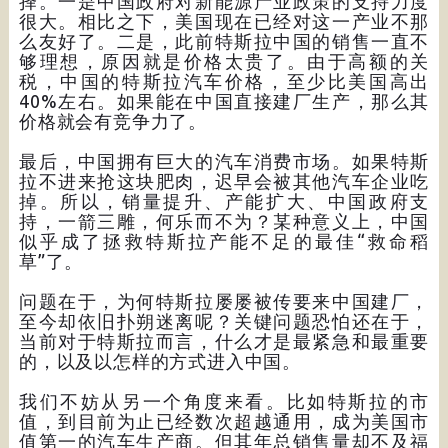
择。一是中国政府对新能源产业政策的支持力度
很大。相比之下，美国现在已经对这一产业不那
么友好了。二是，此前特斯拉中国的销售一直不
够理想，原因就是价格太贵了。由于高额的关
税，中国的特斯拉汽车价格，至少比美国高出
40%左右。如果能在中国直接建厂生产，那么其
价格就会有竞争力了。
最后，中国拥有巨大的汽车消费市场。如果特斯
拉不进来抢这块肥肉，迟早会被其他汽车企业吃
掉。所以，销量提升、产能扩大、中国政府支
持，一箭三雕，何乐而不为？某种意义上，中国
似乎成了拯救特斯拉产能不足的最佳“救命稻
草”了。
问题在于，为何特斯拉屡屡被传要来中国建厂，
至今却依旧扑朔迷离呢？关键问题恐怕还在于，
当前对于特斯拉而言，什么才是最紧急和最重要
的，以及以怎样的方式进入中国。
我们不妨从另一个角度来看。比如特斯拉的市
值，到目前为止已经数次超越通用，成为美国市
值第一的汽车生产商。但其年总销售量却不及福