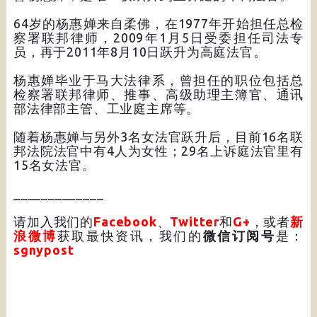
64岁的杨惠婵来自柔佛，在1977年开始担任总检
察署联邦律师，2009年1月5日受委担任司法专
员，再于2011年8月10日跃升为高庭法官。
杨惠婵毕业于马大法律系，曾担任的职位包括总
检察署联邦律师、推事、高级助理主簿官、通讯
部法律部主管、工业庭主席等。
随着杨惠婵与另外3名女法官跃升后，目前16名联
邦法院法官中有4人为女性；29名上诉庭法官里有
15名女法官。
_____________
请加入我们的
Facebook
、
Twitter
和
G+
，或者
新
浪微博
获取最快资讯，我们的
微信订阅号
是：
sgnypost