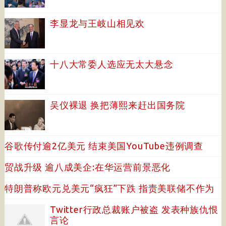
李显龙与王岐山相见欢
十八大常委人选应无太大悬念
吴仪裸退 换把薄熙来赶出国务院
谷歌传付逾2亿美元 结束美国YouTube违例调查
贸战升级 逾八成美企:在华运营前景恶化
特朗普称欧元兑美元“疯狂”下跌 指责美联储不作为
Twitter行政总裁账户被盗 发表种族仇恨
言论