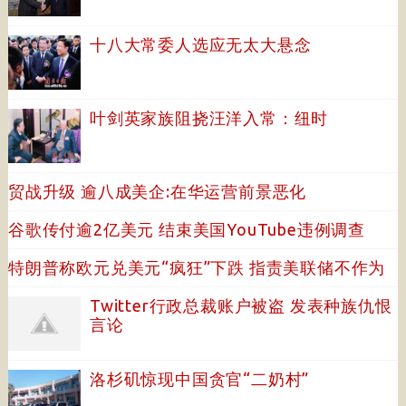
十八大常委人选应无太大悬念
叶剑英家族阻挠汪洋入常：纽时
贸战升级 逾八成美企:在华运营前景恶化
谷歌传付逾2亿美元 结束美国YouTube违例调查
特朗普称欧元兑美元“疯狂”下跌 指责美联储不作为
Twitter行政总裁账户被盗 发表种族仇恨
言论
洛杉矶惊现中国贪官“二奶村”