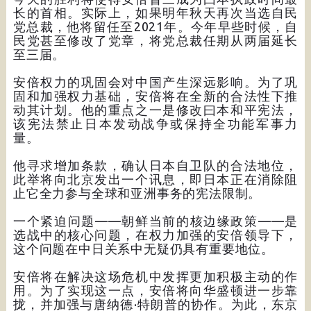
长的首相。实际上，如果明年秋天再次当选自民
党总裁，他将留任至2021年。今年早些时候，自
民党甚至修改了党章，将党总裁任期从两届延长
至三届。
安倍权力的巩固会对中国产生深远影响。为了巩
固和加强权力基础，安倍将在全新的合法性下推
动其计划。他的重点之一是修改曰本和平宪法，
该宪法禁止日本发动战争或保持全功能军事力
量。
他寻求增加条款，确认日本自卫队的合法地位，
此举将向北京发出一个讯息，即日本正在消除阻
止它全力参与全球和亚洲事务的宪法限制。
一个紧迫问题——朝鲜当前的核边缘政策——是
选战中的核心问题，在权力加强的安倍领导下，
这个问题在中日关系中无疑仍具有重要地位。
安倍将在解决这场危机中发挥更加积极主动的作
用。为了实现这一点，安倍将向华盛顿进一步靠
拢，并加强与唐纳德·特朗普的协作。为此，东京