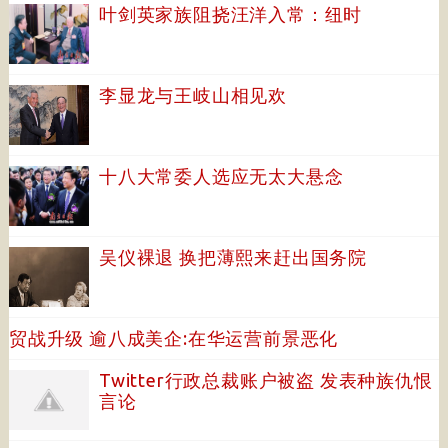
叶剑英家族阻挠汪洋入常：纽时
李显龙与王岐山相见欢
十八大常委人选应无太大悬念
吴仪裸退 换把薄熙来赶出国务院
贸战升级 逾八成美企:在华运营前景恶化
Twitter行政总裁账户被盗 发表种族仇恨
言论