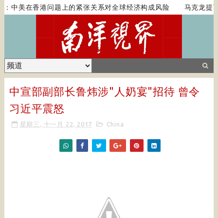
：中美在香港问题上的紧张关系对全球经济构成风险
马克龙提西
中宣部副部长鲁炜涉"人奶宴"招待 曾令
习近平震怒
星期三, 十一月 22, 2017
China