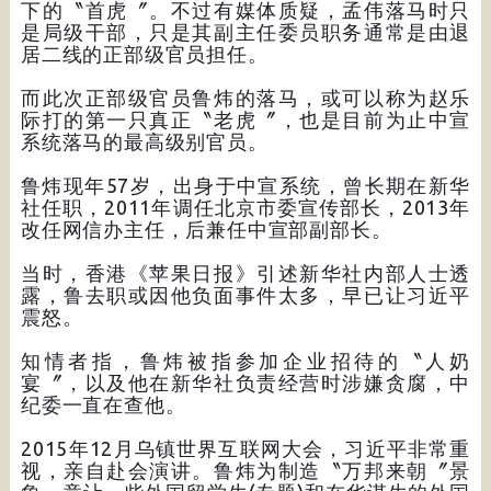
下的〝首虎〞。不过有媒体质疑，孟伟落马时只
是局级干部，只是其副主任委员职务通常是由退
居二线的正部级官员担任。
而此次正部级官员鲁炜的落马，或可以称为赵乐
际打的第一只真正〝老虎〞，也是目前为止中宣
系统落马的最高级别官员。
鲁炜现年57岁，出身于中宣系统，曾长期在新华
社任职，2011年调任北京市委宣传部长，2013年
改任网信办主任，后兼任中宣部副部长。
当时，香港《苹果日报》引述新华社内部人士透
露，鲁去职或因他负面事件太多，早已让习近平
震怒。
知情者指，鲁炜被指参加企业招待的〝人奶
宴〞，以及他在新华社负责经营时涉嫌贪腐，中
纪委一直在查他。
2015年12月乌镇世界互联网大会，习近平非常重
视，亲自赴会演讲。鲁炜为制造〝万邦来朝〞景