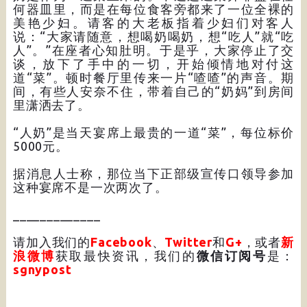
何器皿里，而是在每位食客旁都来了一位全裸的
美艳少妇。请客的大老板指着少妇们对客人
说：“大家请随意，想喝奶喝奶，想“吃人”就“吃
人”。”在座者心知肚明。于是乎，大家停止了交
谈，放下了手中的一切，开始倾情地对付这
道“菜”。顿时餐厅里传来一片“喳喳”的声音。期
间，有些人安奈不住，带着自己的“奶妈”到房间
里潇洒去了。
“人奶”是当天宴席上最贵的一道“菜”，每位标价
5000元。
据消息人士称，那位当下正部级宣传口领导参加
这种宴席不是一次两次了。
_____________
请加入我们的
Facebook
、
Twitter
和
G+
，或者
新
浪微博
获取最快资讯，我们的
微信订阅号
是：
sgnypost