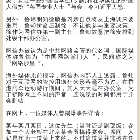
象，竟让一些外国留学生(专题)和在华谋生的外国
人假扮〝各国专业人士〞与会，令习近平大怒。
另外，鲁炜明知徐麟是习亲自点将从上海调来要
重用，鲁却拚命压制徐，不让他参与重要决策。
徐作为网信办第一副主任，鲁却故意把徐安排到
处级干部办公室。
网信办被认为是中共网路监管的代名词，国际媒
体称鲁炜为〝中国网路掌门人〞，民间称之为
〝网络沙皇〞。
海外媒体此前报导，网信办内部人士透露，鲁炜
对于互联网的管控用疯狂来形容毫不为过。在香
港雨伞运动游行期间，其人天天睡在办公室，为
了铲除网上不同的声音，连洗澡的时间都用于开
会删帖。
在网上，一位媒体人曾踢爆事件详情：
某年某月某日，这位先生（当时还是副部级）参
加一个大老板在北京某会所搞得宴会。席间，人
奶是作为一道菜上来的。不过这道菜并非盛在任