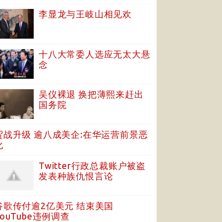
李显龙与王岐山相见欢
十八大常委人选应无太大悬
念
吴仪裸退 换把薄熙来赶出
国务院
贸战升级 逾八成美企:在华运营前景恶
化
Twitter行政总裁账户被盗
发表种族仇恨言论
谷歌传付逾2亿美元 结束美国
YouTube违例调查