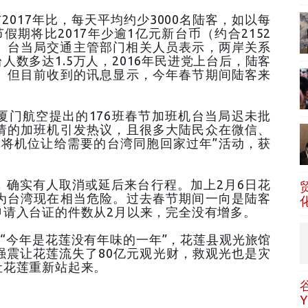
2017年比，每天平均约少3000名陆客，如以每
假期将比2017年少逾1亿元新台币（约合2152
。台当局交通主管部门相关人员表示，两岸关系
数多达1.5万人，2016年民进党上台后，陆客
。但目前收到的讯息显示，今年春节期间陆客来
厦门航空提出的176班春节加班机台当局迟未批
请的加班机引发热议，且很多大陆民众在微信、
，将机位让给需要的台湾同胞回家过年”活动，获
，确实有人取消或延后来台行程。加上2月6日花
为台湾现在相当危险。过去春节期间一向是陆客
申请入台证的件数从2月以来，完全没有增多。
，“今年是花莲没有年味的一年”，花莲县观光旅馆
强震让花莲流失了80亿元观光财，救观光也是灾
让花莲重新站起来。