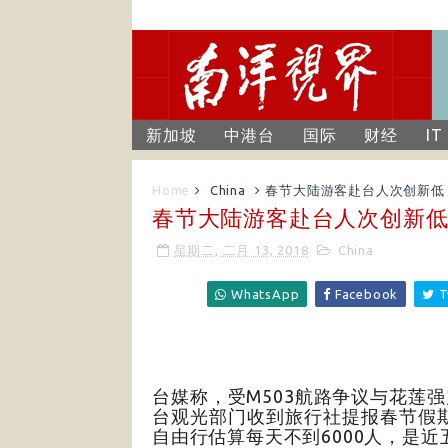
新加坡
中港台
国际
财经
IT
Home
China
春节大陆游客赴台人次创新低
春节大陆游客赴台人次创新低
星期二, 二月 13, 2018
China
WhatsApp
Facebook
T
台媒称，受M503航路争议与花莲
台观光部门收到旅行社提报春节假期
自由行估算每天不到6000人，是