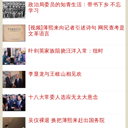
政治局委员的知青生活：带书下乡 不忘
学习
[视频]薄熙来向记者引述诗句 网民查考是
文革语言
叶剑英家族阻挠汪洋入常：纽时
李显龙与王岐山相见欢
十八大常委人选应无太大悬念
吴仪裸退 换把薄熙来赶出国务院