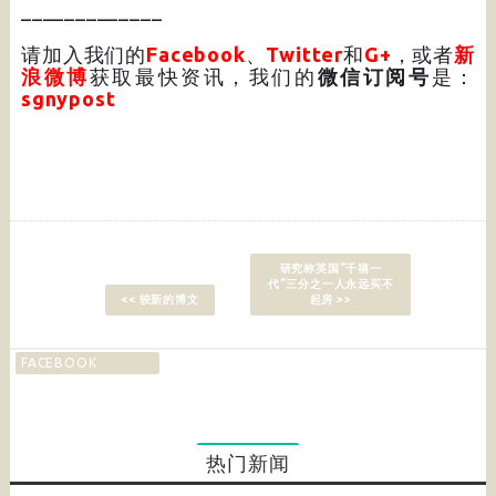
_____________
请加入我们的
Facebook
、
Twitter
和
G+
，或者
新
浪微博
获取最快资讯，我们的
微信订阅号
是：
sgnypost
研究称英国“千禧一
代”三分之一人永远买不
<< 较新的博文
起房 >>
FACEBOOK
热门新闻