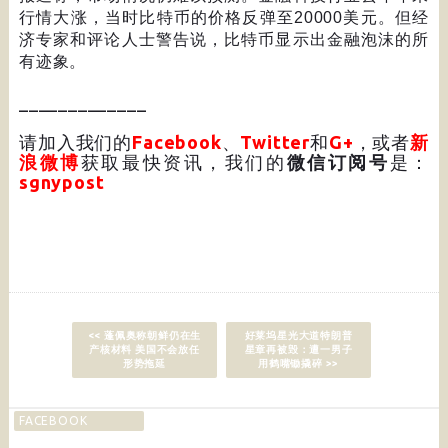
行情大涨，当时比特币的价格反弹至
20000
美元。但经
济专家和评论人士警告说，比特币显示出金融泡沫的所
有迹象。
_____________
请加入我们的
Facebook
、
Twitter
和
G+
，或者
新
浪微博
获取最快资讯，我们的
微信订阅号
是：
sgnypost
<< 蓬佩奥称朝鲜仍在生
好莱坞星光大道特朗普
产核材料 美国不会放任
星章再被毁：遭一男子
形势拖延
用鹤嘴锄撬碎 >>
FACEBOOK