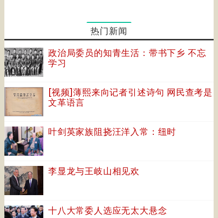
热门新闻
政治局委员的知青生活：带书下乡 不忘
学习
[视频]薄熙来向记者引述诗句 网民查考是
文革语言
叶剑英家族阻挠汪洋入常：纽时
李显龙与王岐山相见欢
十八大常委人选应无太大悬念