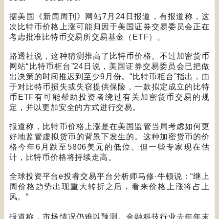
据美国《新闻周刊》网站
7
月
24
日报道，有报道称，这
次比特币价格上涨可能归因于美国证券交易委员会正在
考虑批准比特币交易所交易基金（
ETF
）。
路透社说，这种猜测推高了比特币价格。不过加密货币
网站
“
比特币柜台
”24
日说，美国证券交易委员会已把做
出决策的时间推迟到至少
9
月份。
“
比特币柜台
”
指出，由
于对比特币损失或失窃提供保险，一款拟定成立的比特
币
ETF
有可能帮助投资者绕过有关加密货币交易的规
定，并以更加安全的方式进行交易。
报道称，比特币价格上涨是在美国监管当局考虑如何更
好地监管虚拟货币的背景下发生的。这种加密货币的价
格今年
6
月跌至
5806
美元的低位。但一些专家现在估
计，比特币价格将持续走高。
全球投资平台
e
投睿交易平台分析师马修
·
牛顿说：
“
继上
周价格趋势出现重大转折之后，看来价格上涨将占上
风。
”
报道称，市场情况仍难以预测。金融科技行业去年年末