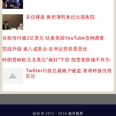
吴仪裸退 换把薄熙来赶出国务院
谷歌传付逾2亿美元 结束美国YouTube违例调查
贸战升级 逾八成美企:在华运营前景恶化
特朗普称欧元兑美元“疯狂”下跌 指责美联储不作为
Twitter行政总裁账户被盗 发表种族仇恨
言论
版权 © 2012 -
2026
南洋视界