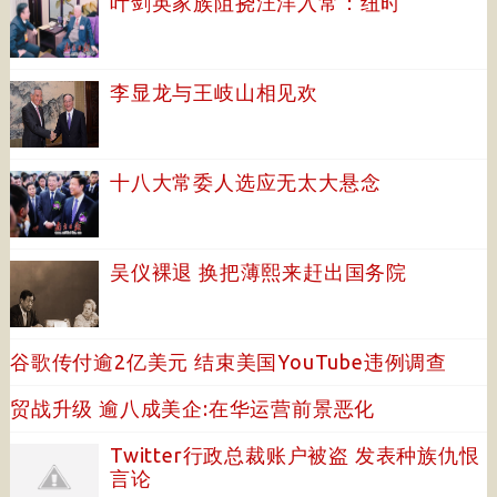
叶剑英家族阻挠汪洋入常：纽时
李显龙与王岐山相见欢
十八大常委人选应无太大悬念
吴仪裸退 换把薄熙来赶出国务院
谷歌传付逾2亿美元 结束美国YouTube违例调查
贸战升级 逾八成美企:在华运营前景恶化
Twitter行政总裁账户被盗 发表种族仇恨
言论