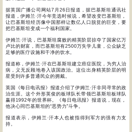
据英国广播公司网站
7
月
26
日报道，据巴基斯坦通讯社
报道，伊姆兰
·
汗今年竞选时候说，希望改变巴基斯坦，
让巴基斯坦经历像中国那样让数亿人口脱贫的巨变，要
把巴基斯坦变成一个福利国家。
伊姆兰
·
汗说，巴基斯坦腐败的精英阶层掠夺了国家亿万
卢比的财富，而巴基斯坦有
2500
万失学儿童，公众缺乏
足够的医疗设施和干净的饮水。
报道称，伊姆兰
·
汗在巴基斯坦建立癌症医院，为穷人治
病，义无反顾地卷入该国政治。这位出身精英阶层的明
星受到许多普通民众的拥戴。
英国《每日电讯报》报道介绍了伊姆兰
·
汗非同寻常的政
治生涯。这个外形英俊的板球队长带领巴基斯坦板球队
赢得
1992
年的世界杯。《每日电讯报》报道说，现在，
他决心同巴基斯坦的
“
恶势力
”
斗争。
报道表示，伊姆兰
·
汗本人也被指得到军方的强有力支
持。