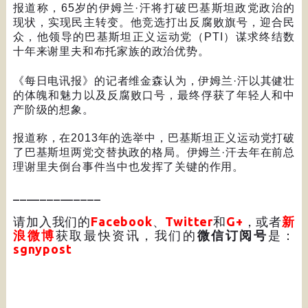
报道称，
65
岁的伊姆兰
·
汗将打破巴基斯坦政党政治的
现状，实现民主转变。他竞选打出反腐败旗号，迎合民
众，他领导的巴基斯坦正义运动党（
PTI
）谋求终结数
十年来谢里夫和布托家族的政治优势。
《每日电讯报》的记者维金森认为，伊姆兰
·
汗以其健壮
的体魄和魅力以及反腐败口号，最终俘获了年轻人和中
产阶级的想象。
报道称，在
2013
年的选举中，巴基斯坦正义运动党打破
了巴基斯坦两党交替执政的格局。伊姆兰
·
汗去年在前总
理谢里夫倒台事件当中也发挥了关键的作用。
_____________
请加入我们的
Facebook
、
Twitter
和
G+
，或者
新
浪微博
获取最快资讯，我们的
微信订阅号
是：
sgnypost