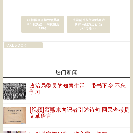
<< 韩国政府掏钱给共享
中国副外长关键时刻访
单车配头盔 一周被偷走
朝鲜 与朝方进行“深
218个
入”讨论 >>
FACEBOOK
热门新闻
政治局委员的知青生活：带书下乡 不忘
学习
[视频]薄熙来向记者引述诗句 网民查考是
文革语言