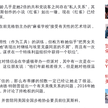
年龄几乎是她
2
倍的共和党说客之间存在
“
私人关系
”
，其
休斯创作的小说《红雀》如出一辙。现在《红雀》已经
演。
在前克格勃主办的
“
麻雀学校
”
接受有关性的艺术培训，
用性（作为工具）的训练，但检方称她似乎
“
把男女关
她
“
表现出对继续与埃里克森同居的不屑
”
，而且有一次
，谋求在一个特殊利益组织中获得一个职位
”
。
这对情侣会在华盛顿举办一些派对，其中有一次是在一
。这位朋友说：
“
他们年龄相差很大，但是她对他很温
可信的，那么布蒂娜的招数一定已经让她走了很远。
纳德
·
特朗普提出一个有关美俄关系的问题，
2016
年她
，并讨论了持枪权的问题。
，并曾陪同美国全国步枪协会要员前往莫斯科。