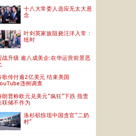
十八大常委人选应无太大悬
念
叶剑英家族阻挠汪洋入常：
纽时
贸战升级 逾八成美企:在华运营前景恶
化
谷歌传付逾2亿美元 结束美国
YouTube违例调查
特朗普称欧元兑美元“疯狂”下跌 指责
美联储不作为
洛杉矶惊现中国贪官“二奶
村”