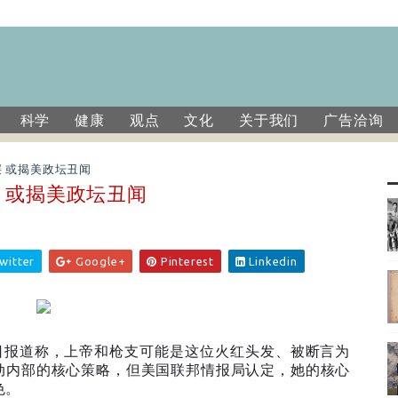
科学
健康
观点
文化
关于我们
广告洽询
 或揭美政坛丑闻
 或揭美政坛丑闻
witter
Google+
Pinterest
Linkedin
日报道称，上帝和枪支可能是这位火红头发、被断言为
动内部的核心策略，但美国联邦情报局认定，她的核心
色。