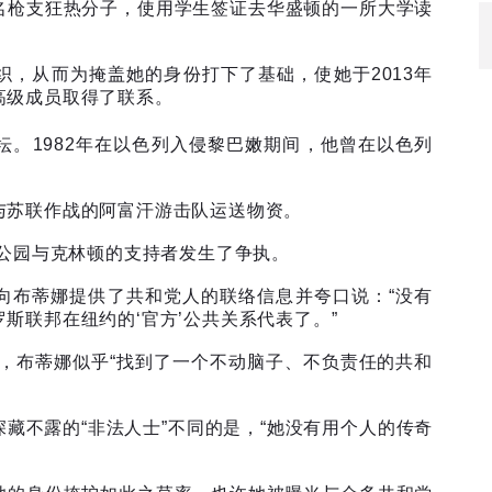
名枪支狂热分子，使用学生签证去华盛顿的一所大学读
织，从而为掩盖她的身份打下了基础，使她于
2013
年
高级成员取得了联系。
坛。
1982
年在以色列入侵黎巴嫩期间，他曾在以色列
与苏联作战的阿富汗游击队运送物资。
公园与克林顿的支持者发生了争执。
向布蒂娜提供了共和党人的联络信息并夸口说：
“
没有
罗斯联邦在纽约的
‘
官方
’
公共关系代表了。
”
，布蒂娜似乎
“
找到了一个不动脑子、不负责任的共和
深藏不露的
“
非法人士
”
不同的是，
“
她没有用个人的传奇