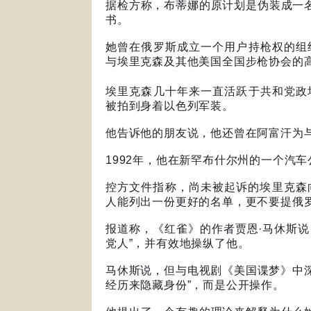
据检方称，布蒂娜的原计划是伪装成一
书。
她曾在俄罗斯成立一个用户持枪权的组
与埃里克森及其他美国全国步枪协会的
埃里克森几十年来一直活跃于共和党政
被拍到身着以色列军装。
他告诉他的朋友说，他还曾在阿富汗为
1992
年，他在新罕布什尔州的一个汽车
控方文件指称，尚未被起诉的埃里克森
人能列出一份更好的名单，更不要提俄
报道称，《红雀》的作者贾恩
·
马休斯说
党人
”
，并有效地操纵了他。
马休斯说，但与电视剧《美国谍梦》中
经历来隐藏身份
”
，而是公开操作。