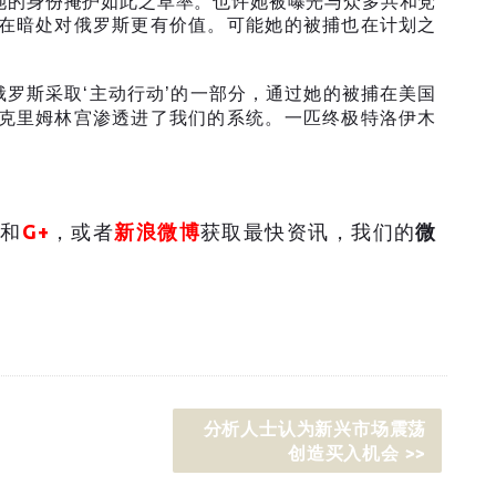
她的身份掩护如此之草率。也许她被曝光与众多共和党
在暗处对俄罗斯更有价值。可能她的被捕也在计划之
俄罗斯采取
‘
主动行动
’
的一部分，通过她的被捕在美国
克里姆林宫渗透进了我们的系统。一匹终极特洛伊木
和
G+
，或者
新浪微博
获取最快资讯，我们的
微
分析人士认为新兴市场震荡
创造买入机会 >>