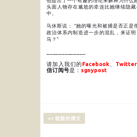
他提出了一个有趣的理论来解释为什么
头面人物存在尴尬的牵连比她继续隐藏
中。
马休斯说：
“
她的曝光和被捕是否正是
政治体系内制造进一步的混乱，来证明
马？
”
_____________
请加入我们的
Facebook
、
Twitter
信订阅号
是：
sgnypost
<< 较新的博文