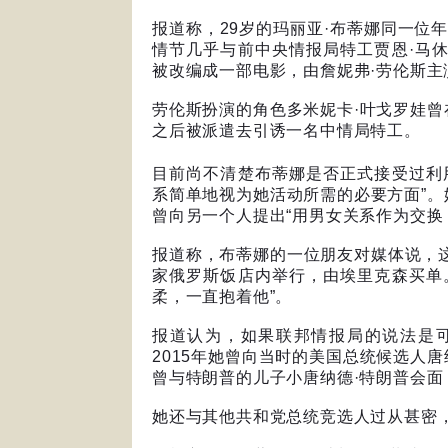
报道称，
29
岁的玛丽亚
·
布蒂娜同一位
情节几乎与前中央情报局特工贾恩
·
马
被改编成一部电影，由詹妮弗
·
劳伦斯主
劳伦斯扮演的角色多米妮卡
·
叶戈罗娃曾
之后被派遣去引诱一名中情局特工。
目前尚不清楚布蒂娜是否正式接受过利
系简单地视为她活动所需的必要方面
”
。
曾向另一个人提出
“
用男女关系作为交换
报道称，布蒂娜的一位朋友对媒体说，
家俄罗斯饭店内举行，由埃里克森买单
柔，一直抱着他
”
。
报道认为，如果联邦情报局的说法是
2015
年她曾向当时的美国总统候选人唐
曾与特朗普的儿子小唐纳德
·
特朗普会面
她还与其他共和党总统竞选人过从甚密