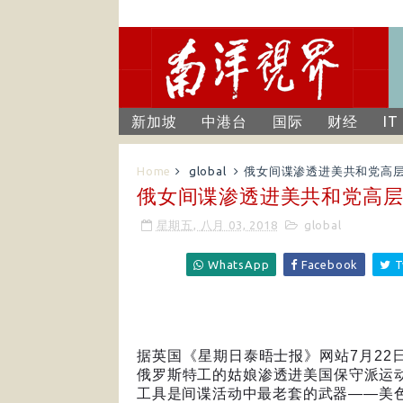
新加坡
中港台
国际
财经
IT
Home
global
俄女间谍渗透进美共和党高层
俄女间谍渗透进美共和党高层
星期五, 八月 03, 2018
global
WhatsApp
Facebook
T
据英国《星期日泰晤士报》网站
7
月
22
俄罗斯特工的姑娘渗透进美国保守派运
工具是间谍活动中最老套的武器
——
美