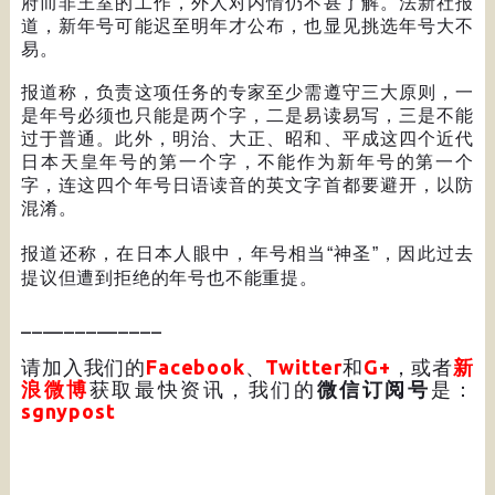
府而非王室的工作，外人对内情仍不甚了解。法新社报
道，新年号可能迟至明年才公布，也显见挑选年号大不
易。
报道称，负责这项任务的专家至少需遵守三大原则，一
是年号必须也只能是两个字，二是易读易写，三是不能
过于普通。此外，明治、大正、昭和、平成这四个近代
日本天皇年号的第一个字，不能作为新年号的第一个
字，连这四个年号日语读音的英文字首都要避开，以防
混淆。
报道还称，在日本人眼中，年号相当
“
神圣
”
，因此过去
提议但遭到拒绝的年号也不能重提。
_____________
请加入我们的
Facebook
、
Twitter
和
G+
，或者
新
浪微博
获取最快资讯，我们的
微信订阅号
是：
sgnypost