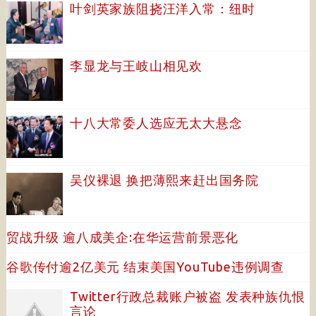
叶剑英家族阻挠汪洋入常：纽时
李显龙与王岐山相见欢
十八大常委人选应无太大悬念
吴仪裸退 换把薄熙来赶出国务院
贸战升级 逾八成美企:在华运营前景恶化
谷歌传付逾2亿美元 结束美国YouTube违例调查
Twitter行政总裁账户被盗 发表种族仇恨
言论