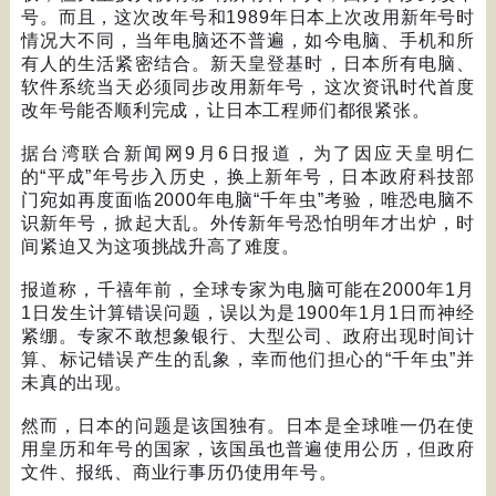
号。而且，这次改年号和
1989
年日本上次改用新年号时
情况大不同，当年电脑还不普遍，如今电脑、手机和所
有人的生活紧密结合。新天皇登基时，日本所有电脑、
软件系统当天必须同步改用新年号，这次资讯时代首度
改年号能否顺利完成，让日本工程师们都很紧张。
据台湾联合新闻网
9
月
6
日报道，为了因应天皇明仁
的
“
平成
”
年号步入历史，换上新年号，日本政府科技部
门宛如再度面临
2000
年电脑
“
千年虫
”
考验，唯恐电脑不
识新年号，掀起大乱。外传新年号恐怕明年才出炉，时
间紧迫又为这项挑战升高了难度。
报道称，千禧年前，全球专家为电脑可能在
2000
年
1
月
1
日发生计算错误问题，误以为是
1900
年
1
月
1
日而神经
紧绷。专家不敢想象银行、大型公司、政府出现时间计
算、标记错误产生的乱象，幸而他们担心的
“
千年虫
”
并
未真的出现。
然而，日本的问题是该国独有。日本是全球唯一仍在使
用皇历和年号的国家，该国虽也普遍使用公历，但政府
文件、报纸、商业行事历仍使用年号。