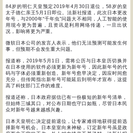
84
岁的明仁天皇预定
2019
年
4
月
30
日退位，
58
岁的皇
太子德仁亲王
5
月
1
日即位。法新社报道，此次日本更改
年号，与
2000
年
“
千年虫
”
问题大不相同，人工智能的使
用现今更为普遍，且资讯是利用网络传递，一旦出状
况，影响将更为严重。
微软日本公司的发言人表示，他们无法预测可能发生何
事，但预期不会发生重大问题。
报道称，
2019
年
5
月
1
日，需将公历与日本皇历切换并
在日本使用的软件必须更新为新年号，因此新年号的代
码与字体必须重新创造。新年号愈早决定，因应时间愈
充分，但传闻指出新年号可能延后到明年才宣布，这提
高了科技部门工作的难度。
报道还称，日本政府据信已有一份极短的新年号清单，
但始终三缄其口，对公布日期也守口如瓶，尽管日本民
众对新年号越来越感兴趣。
日本天皇明仁决定提前退位，让专家难得地获得提前选
择新年号机会。日本皇室向来神秘，订定新年号虽是政