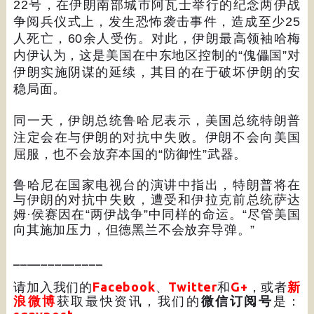
22
号，在伊朗南部城市阿瓦士举行的纪念两伊战
争阅兵仪式上，发生恐怖袭击事件，造成至少
25
人死亡，
60
余人受伤。对此，伊朗最高领袖哈梅
内伊认为，这是美国在中东地区控制的
“
傀儡国
”
对
伊朗实施阴谋的延续，其目的在于破坏伊朗的安
稳局面。
同一天，伊朗总统鲁哈尼表示，美国总统特朗普
注定会在与伊朗的对抗中失败。伊朗不会向美国
屈服，也不会放弃本国的
“
防御性
”
武器。
鲁哈尼在国家电视台的演讲中指出，特朗普将在
与伊朗的对抗中失败，遭受和伊拉克前总统萨达
姆·侯赛因在
“
两伊战争
”
中同样的命运。
“
尽管美国
向其施加压力，但德黑兰不会放弃导弹。
”
_____________
请加入我们的
Facebook
、
Twitter
和
G+
，或者
新
浪微博
获取最快资讯，我们的
微信订阅号
是：