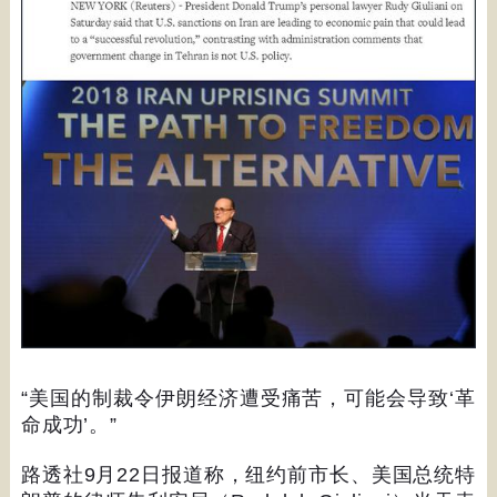
“
美国的制裁令伊朗经济遭受痛苦，可能会导致
‘
革
命成功
’
。
”
路透社
9
月
22
日报道称，纽约前市长、美国总统特