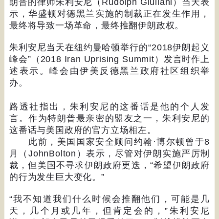
朗普的律师朱利安尼（
Rudolph Giuliani
）当天表
示，华盛顿对德黑兰实施的制裁正在发生作用，
最终将导致一场革命，最终推翻伊朗政权。
朱利安尼当天在纽约曼哈顿举行的
“2018
伊朗起义
峰会
”
（
2018 Iran Uprising Summit
）发言时作上
述表示。峰会由伊美反德黑兰政府社区组织举
办。
路透社指出，朱利安尼的这番话是他的个人发
言。作为特朗普最亲密的盟友之一，朱利安尼的
这番话与美国政府的官方立场相左。
此前，美国国家安全顾问约翰
·
博尔顿曾于
8
月（
JohnBolton
）表示，尽管对伊朗实施严厉制
裁，但美国不寻求伊朗政府更迭，
“
希望伊朗政府
的行为发生巨大变化。
”
“
我不知道我们什么时候会推翻他们，可能是几
天，几个月或几年，但肯定会的，
”
朱利安尼