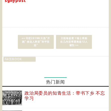
sgnypost
<< 印尼2019年大选“开
又现海盗窝？瑞士商船
跑” 候选人承诺“和平竞
在几内亚湾遇海盗12人
选”
被扣 >>
FACEBOOK
热门新闻
政治局委员的知青生活：带书下乡 不忘
学习