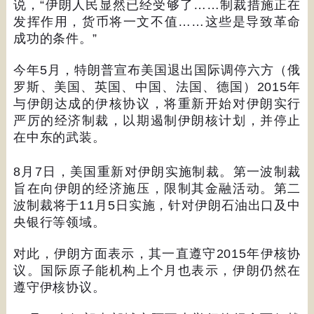
说，
“
伊朗人民显然已经受够了
……
制裁措施正在
发挥作用，货币将一文不值
……
这些是导致革命
成功的条件。
”
今年
5
月，特朗普宣布美国退出国际调停六方（俄
罗斯、美国、英国、中国、法国、德国）
2015
年
与伊朗达成的伊核协议，将重新开始对伊朗实行
严厉的经济制裁，以期遏制伊朗核计划，并停止
在中东的武装。
8
月
7
日，美国重新对伊朗实施制裁。第一波制裁
旨在向伊朗的经济施压，限制其金融活动。第二
波制裁将于
11
月
5
日实施，针对伊朗石油出口及中
央银行等领域。
对此，伊朗方面表示，其一直遵守
2015
年伊核协
议。国际原子能机构上个月也表示，伊朗仍然在
遵守伊核协议。