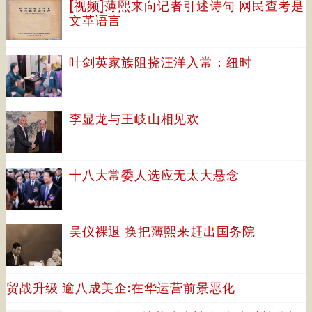
[视频]薄熙来向记者引述诗句 网民查考是
文革语言
叶剑英家族阻挠汪洋入常：纽时
李显龙与王岐山相见欢
十八大常委人选应无太大悬念
吴仪裸退 换把薄熙来赶出国务院
贸战升级 逾八成美企:在华运营前景恶化